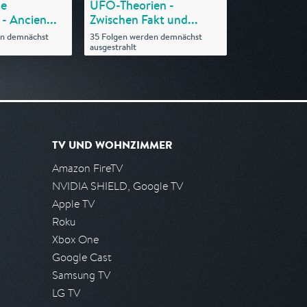
he
UFO-Theorien -
 Ancien...
Zwischen Fakt und...
en demnächst
35 Folgen werden demnächst
ausgestrahlt
TV UND WOHNZIMMER
Amazon FireTV
NVIDIA SHIELD, Google TV
Apple TV
Roku
Xbox One
Google Cast
Samsung TV
LG TV