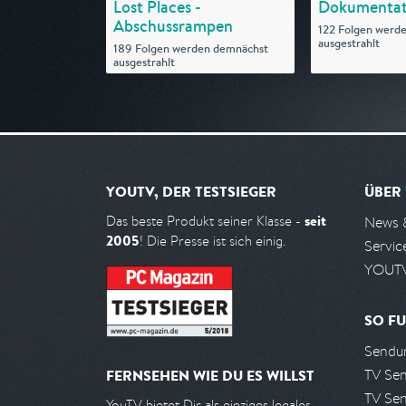
Lost Places -
Dokumentat
Abschussrampen
122 Folgen werd
ausgestrahlt
189 Folgen werden demnächst
ausgestrahlt
YOUTV, DER TESTSIEGER
ÜBER
seit
Das beste Produkt seiner Klasse -
News 
2005
! Die Presse ist sich einig.
Servic
YOUTV
SO FU
Sendun
TV Se
FERNSEHEN WIE DU ES WILLST
TV Se
YouTV bietet Dir als einziges legales,