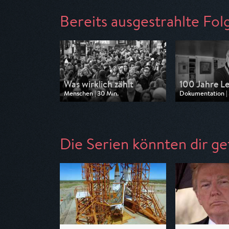
Bereits ausgestrahlte Fol
Was wirklich zählt
100 Jahre Le
Menschen | 30 Min.
Dokumentation | 
Ausgestrahlt von Phoenix
Ausgestrahlt von 
am 19.05.2026, 18:00
am 20.04.2026, 
Die Serien könnten dir ge