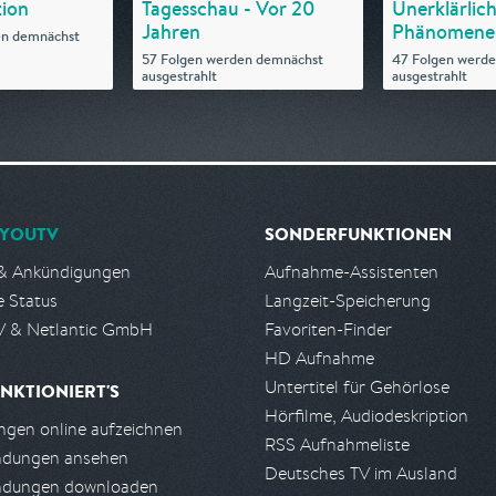
ion
Tagesschau - Vor 20
Unerklärlic
Jahren
Phänomene -
en demnächst
57 Folgen werden demnächst
47 Folgen werd
ausgestrahlt
ausgestrahlt
YOUTV
SONDERFUNKTIONEN
& Ankündigungen
Aufnahme-Assistenten
e Status
Langzeit-Speicherung
 & Netlantic GmbH
Favoriten-Finder
HD Aufnahme
Untertitel für Gehörlose
NKTIONIERT'S
Hörfilme, Audiodeskription
gen online aufzeichnen
RSS Aufnahmeliste
ndungen ansehen
Deutsches TV im Ausland
ndungen downloaden