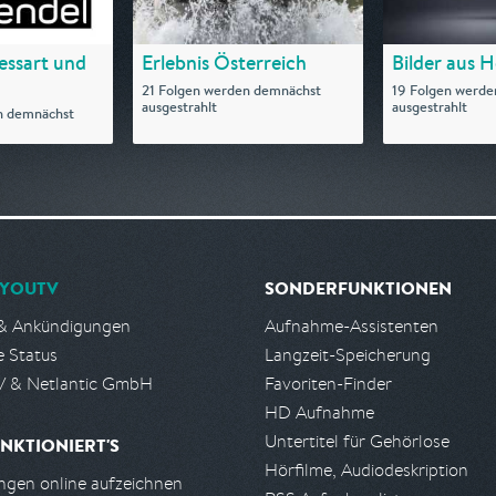
essart und
Erlebnis Österreich
Bilder aus 
21 Folgen werden demnächst
19 Folgen werde
ausgestrahlt
ausgestrahlt
n demnächst
YOUTV
SONDERFUNKTIONEN
& Ankündigungen
Aufnahme-Assistenten
e Status
Langzeit-Speicherung
 & Netlantic GmbH
Favoriten-Finder
HD Aufnahme
Untertitel für Gehörlose
NKTIONIERT'S
Hörfilme, Audiodeskription
gen online aufzeichnen