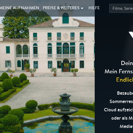
MEINE
AUFNAHMEN
PREISE &
WEITERES
HILFE
Dein
Mein Ferns
Endlic
Bezaube
Sommerresi
Cloud aufzei
oder als M
Mediat