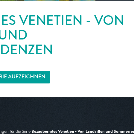
S VENETIEN - VON
 UND
IDENZEN
RIE AUFZEICHNEN
Bezauberndes Venetien - Von Landvillen und Sommerre
gen für die Serie