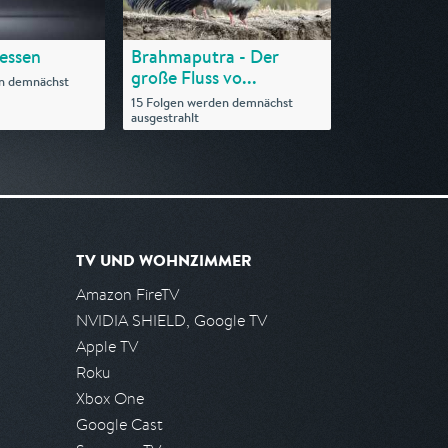
Hessen
Brahmaputra - Der
große Fluss vo...
n demnächst
15 Folgen werden demnächst
ausgestrahlt
TV UND WOHNZIMMER
Amazon FireTV
NVIDIA SHIELD, Google TV
Apple TV
Roku
Xbox One
Google Cast