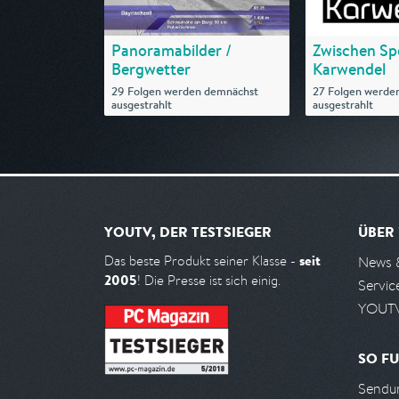
Panoramabilder /
Zwischen Sp
Bergwetter
Karwendel
29 Folgen werden demnächst
27 Folgen werde
ausgestrahlt
ausgestrahlt
YOUTV, DER TESTSIEGER
ÜBER
seit
Das beste Produkt seiner Klasse -
News 
2005
! Die Presse ist sich einig.
Servic
YOUTV
SO FU
Sendun