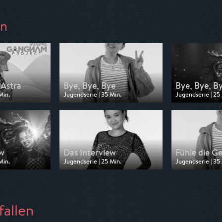
en
Astra
Bye, Bye, Bye
Bye, Bye, B
Min.
Jugendserie | 35 Min.
Jugendserie | 25
 Super RTL
Ausgestrahlt von Toggo Plus
Ausgestrahlt von
19:20
am 03.07.2026, 16:35
am 02.07.2026, 
ew
Das Interview
Fühle die G
Min.
Jugendserie | 25 Min.
Jugendserie | 35
 Toggo Plus
Ausgestrahlt von Super RTL
Ausgestrahlt von
20:20
am 01.07.2026, 19:20
am 01.07.2026, 
fallen