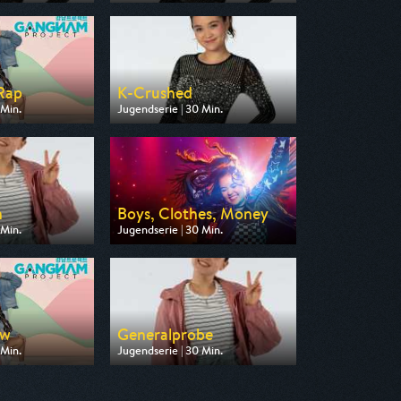
 Toggo Plus
Ausgestrahlt von Toggo Plus
12:50
am 24.08.2026, 13:20
Rap
K-Crushed
 Min.
Jugendserie | 30 Min.
n Super RTL
Ausgestrahlt von Toggo Plus
12:20
am 25.08.2026, 12:50
n
Boys, Clothes, Money
 Min.
Jugendserie | 30 Min.
 Toggo Plus
Ausgestrahlt von Toggo Plus
12:50
am 26.08.2026, 13:20
ew
Generalprobe
 Min.
Jugendserie | 30 Min.
 Toggo Plus
Ausgestrahlt von Super RTL
13:20
am 28.08.2026, 11:50