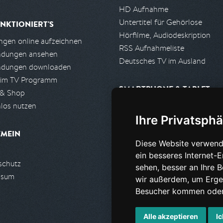
HD Aufnahme
Untertitel für Gehörlose
NKTIONIERT'S
Hörfilme, Audiodeskription
gen online aufzeichnen
RSS Aufnahmeliste
ndungen ansehen
Deutsches TV im Ausland
ndungen downloaden
 im TV Programm
SMARTPHONE & TABLET
 & Shop
los nutzen
iPhone, iPad App
Ihre Privatsphä
Android App
EMEIN
Diese Website verwend
PARTNER
ein besseres Internet-
schutz
Partnerliste
sehen, besser an Ihre 
ssum
Partner werden
wir außerdem, um Erge
Besucher kommen oder 
Alle akzeptieren
Ic