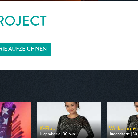
ROJECT
RIE AUFZEICHNEN
K-Flop
Willkommen 
Jugendserie | 30 Min.
Jugendserie | 30