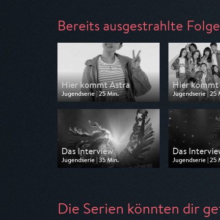
Bereits ausgestrahlte Folg
Hier kommt Astra
Hier kommt 
Jugendserie | 25 Min.
Jugendserie | 25 
Ausgestrahlt von Toggo Plus
Ausgestrahlt von
am 03.07.2026, 20:20
am 03.07.2026, 
Das Interview
Das Intervi
Jugendserie | 35 Min.
Jugendserie | 25 
Ausgestrahlt von Toggo Plus
Ausgestrahlt von
am 02.07.2026, 16:35
am 01.07.2026, 
Die Serien könnten dir ge