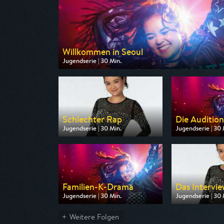
Willkommen in Seoul
Jugendserie | 30 Min.
Ausgestrahlt von Super RTL
am 24.08.2026, 11:50
Schlechter Rap
Die Audition
Jugendserie | 30 Min.
Jugendserie | 30 
Ausgestrahlt von Toggo Plus
Ausgestrahlt von
am 25.08.2026, 13:20
am 26.08.2026, 
Familien-K-Drama
Das Intervi
Jugendserie | 30 Min.
Jugendserie | 30 
Ausgestrahlt von Super RTL
Ausgestrahlt von
am 27.08.2026, 11:50
am 27.08.2026, 
Weitere Folgen