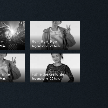
ye
Bye, Bye, Bye
 Min.
Jugendserie | 25 Min.
 Toggo Plus
Ausgestrahlt von Super RTL
20:20
am 02.07.2026, 19:20
efühle
Fühle die Gefühle
 Min.
Jugendserie | 25 Min.
 Toggo Plus
Ausgestrahlt von Toggo Plus
16:35
am 30.06.2026, 20:20