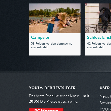
Campsite
Schloss Einst
58 Folgen werden demnächst
42 Folgen werde
ausgestrahlt
ausgestrahlt
YOUTV, DER TESTSIEGER
ÜBER
seit
Das beste Produkt seiner Klasse -
News 
2005
! Die Presse ist sich einig.
Servic
YOUTV