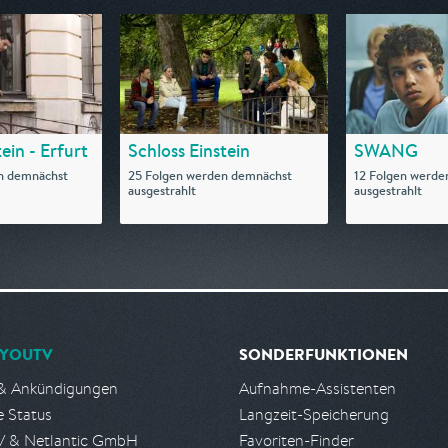
ein - Erfurt
Schloss Einstein
SWANG
n demnächst
25 Folgen werden demnächst
12 Folgen werde
ausgestrahlt
ausgestrahlt
YOUTV
SONDERFUNKTIONEN
& Ankündigungen
Aufnahme-Assistenten
e Status
Langzeit-Speicherung
 & Netlantic GmbH
Favoriten-Finder