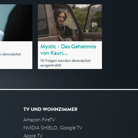
Mystic - Das Geheimnis
von Kauri...
n demnächst
10 Folgen werden demnächst
ausgestrahlt
TV UND WOHNZIMMER
Amazon FireTV
NVIDIA SHIELD, Google TV
Apple TV