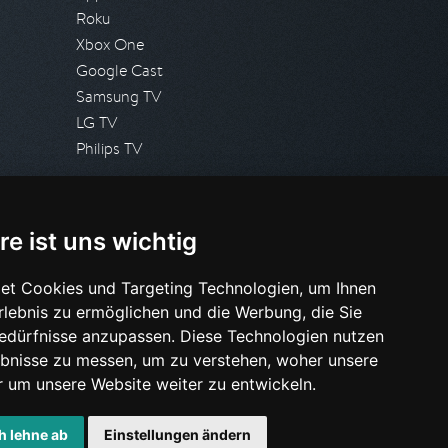
Roku
Xbox One
Google Cast
Samsung TV
LG TV
Philips TV
PRESSE
re ist uns wichtig
Presseanfrage stellen
Pressespiegel
et Cookies und Targeting Technologien, um Ihnen
Erlebnis zu ermöglichen und die Werbung, die Sie
HILFE & SUPPORT
Bedürfnisse anzupassen. Diese Technologien nutzen
Häufig gestellte Fragen
bnisse zu messen, um zu verstehen, woher unsere
Anfrage stellen
um unsere Website weiter zu entwickeln.
h lehne ab
Einstellungen ändern