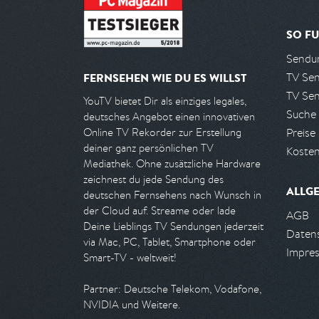
SO FU
Sendun
TV Se
FERNSEHEN WIE DU ES WILLST
TV Se
YouTV bietet Dir als einziges legales,
Suche
deutsches Angebot einen innovativen
Preise
Online TV Rekorder zur Erstellung
deiner ganz persönlichen TV
Kosten
Mediathek. Ohne zusätzliche Hardware
zeichnest du jede Sendung des
ALLG
deutschen Fernsehens nach Wunsch in
der Cloud auf. Streame oder lade
AGB
Deine Lieblings TV Sendungen jederzeit
Daten
via Mac, PC, Tablet, Smartphone oder
Impre
Smart-TV - weltweit!
Partner: Deutsche Telekom, Vodafone,
NVIDIA und Weitere.