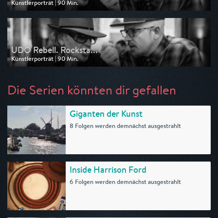
Künstlerporträt | 90 Min.
Ausgestrahlt von ARD
am 19.05.2026, 02:20
UDO Rebell. Rocksta...
Künstlerporträt | 90 Min.
Ausgestrahlt von ARD
am 18.05.2026, 20:15
Die Serien könnten dir gefallen
Giganten der Kunst
8 Folgen werden demnächst ausgestrahlt
Inside Harrison Ford
6 Folgen werden demnächst ausgestrahlt