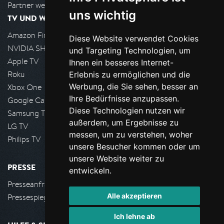
Partner werden
uns wichtig
TV UND WOHNZIMMER
Amazon FireTV
Diese Website verwendet Cookies
NVIDIA SHIELD, Google TV
und Targeting Technologien, um
Apple TV
Ihnen ein besseres Internet-
Roku
Erlebnis zu ermöglichen und die
Werbung, die Sie sehen, besser an
Xbox One
Ihre Bedürfnisse anzupassen.
Google Cast
Diese Technologien nutzen wir
Samsung TV
außerdem, um Ergebnisse zu
LG TV
messen, um zu verstehen, woher
Philips TV
unsere Besucher kommen oder um
unsere Website weiter zu
PRESSE
entwickeln.
Presseanfrage stellen
Alle akzeptieren
Pressespiegel
Ich lehne ab