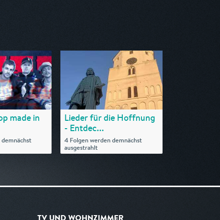
op made in
Lieder für die Hoffnung
- Entdec...
n demnächst
4 Folgen werden demnächst
ausgestrahlt
TV UND WOHNZIMMER