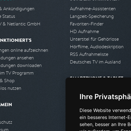
& Ankündigungen
Aufnahme-Assistenten
e Status
Langzeit-Speicherung
 & Netlantic GmbH
Favoriten-Finder
HD Aufnahme
Untertitel für Gehörlose
NKTIONIERT'S
Hörfilme, Audiodeskription
gen online aufzeichnen
RSS Aufnahmeliste
ndungen ansehen
Deutsches TV im Ausland
ndungen downloaden
 im TV Programm
SMARTPHONE & TABLET
 & Shop
los nutzen
iPhone, iPad App
Ihre Privatsphä
Android App
EMEIN
Diese Website verwend
PARTNER
ein besseres Internet-
schutz
Partnerliste
sehen, besser an Ihre 
ssum
Partner werden