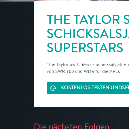
THE TAYLOR S
SCHICKSALSJ
SUPERSTARS
"The Taylor Swift Years - Schicksalsjahr
von SWR, rbb und WDR für die ARD.
KOSTENLOS TESTEN UND
SE
Die nächsten Folgen