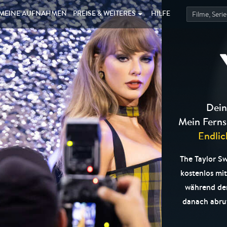
MEINE
AUFNAHMEN
PREISE &
WEITERES
HILFE
Dein
Mein Ferns
Endlic
The Taylor Sw
kostenlos mi
während de
danach abruf