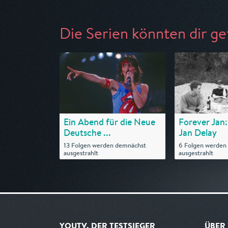
Die Serien könnten dir ge
Ein Abend für die Neue
Forever Jan:
Deutsche ...
Jan Delay
13 Folgen werden demnächst
6 Folgen werden
ausgestrahlt
ausgestrahlt
YOUTV, DER TESTSIEGER
ÜBER