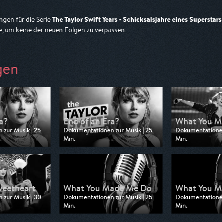
The Taylor Swift Years - Schicksalsjahre eines Superstars
gen für die Serie
, um keine der neuen Folgen zu verpassen.
gen
a?
End of an Era?
What You M
zur Musik | 25
Dokumentationen zur Musik | 25
Dokumentationen
Min.
Min.
n SWR
Ausgestrahlt von SR Fernsehen
Ausgestrahlt vo
1:30
am 12.07.2026, 01:30
am 12.07.2026, 
weetheart
What You Made Me Do
What You M
zur Musik | 30
Dokumentationen zur Musik | 25
Dokumentationen
Min.
Min.
 SR Fernsehen
Ausgestrahlt von ARD
Ausgestrahlt vo
00:35
am 08.07.2026, 05:05
am 08.07.2026,