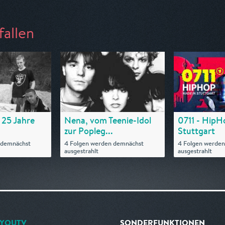
fallen
 25 Jahre
Nena, vom Teenie-Idol
0711 - HipH
zur Popleg...
Stuttgart
 demnächst
4 Folgen werden demnächst
4 Folgen werde
ausgestrahlt
ausgestrahlt
YOUTV
SONDERFUNKTIONEN