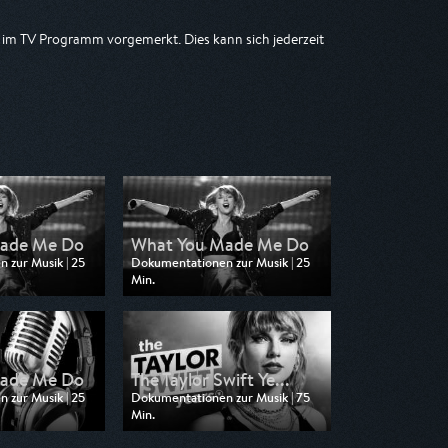
im TV Programm vorgemerkt. Dies kann sich jederzeit
ade Me Do
What You Made Me Do
 zur Musik | 25
Dokumentationen zur Musik | 25
Min.
n SWR
Ausgestrahlt von SR Fernsehen
01:05
am 12.07.2026, 01:05
ade Me Do
The Taylor Swift Ye...
 zur Musik | 25
Dokumentationen zur Musik | 75
Min.
n ARD
Ausgestrahlt von rbb
 00:30
am 03.07.2026, 22:15