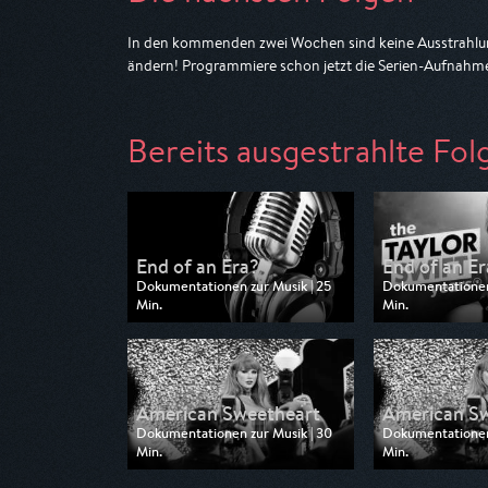
In den kommenden zwei Wochen sind keine Ausstrahlun
ändern! Programmiere schon jetzt die Serien-Aufnahme
Bereits ausgestrahlte Fol
End of an Era?
End of an Er
Dokumentationen zur Musik | 25
Dokumentationen 
Min.
Min.
Ausgestrahlt von ARD
Ausgestrahlt vo
am 22.07.2026, 23:35
am 12.07.2026, 0
American Sweetheart
American S
Dokumentationen zur Musik | 30
Dokumentationen 
Min.
Min.
Ausgestrahlt von SWR
Ausgestrahlt von
am 12.07.2026, 00:35
am 12.07.2026, 