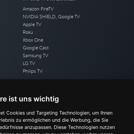
Amazon FireTV
NVIDIA SHIELD, Google TV
Apple TV
Roku
Xbox One
Google Cast
Samsung TV
LG TV
Philips TV
PRESSE
re ist uns wichtig
Presseanfrage stellen
Pressespiegel
et Cookies und Targeting Technologien, um Ihnen
Erlebnis zu ermöglichen und die Werbung, die Sie
HILFE & SUPPORT
Bedürfnisse anzupassen. Diese Technologien nutzen
Häufig gestellte Fragen