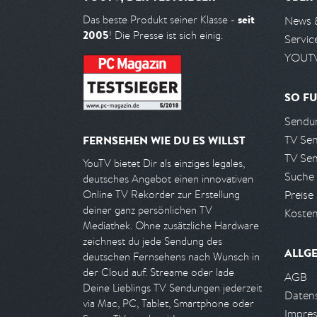
seit
Das beste Produkt seiner Klasse -
News 
2005
! Die Presse ist sich einig.
Servic
YOUTV
SO FU
Sendun
TV Se
FERNSEHEN WIE DU ES WILLST
TV Se
YouTV bietet Dir als einziges legales,
Suche
deutsches Angebot einen innovativen
Preise
Online TV Rekorder zur Erstellung
deiner ganz persönlichen TV
Kosten
Mediathek. Ohne zusätzliche Hardware
zeichnest du jede Sendung des
ALLG
deutschen Fernsehens nach Wunsch in
der Cloud auf. Streame oder lade
AGB
Deine Lieblings TV Sendungen jederzeit
Daten
via Mac, PC, Tablet, Smartphone oder
Impre