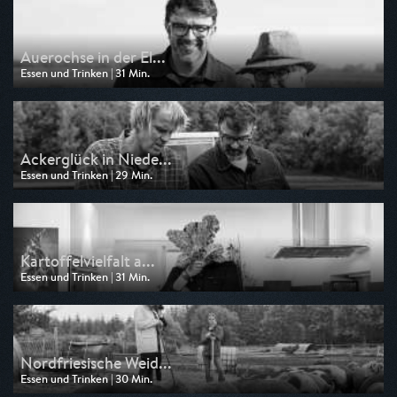
Auerochse in der El...
Essen und Trinken | 31 Min.
Ausgestrahlt von 3sat
am 09.06.2026, 11:47
Ackerglück in Niede...
Essen und Trinken | 29 Min.
Ausgestrahlt von 3sat
am 14.10.2025, 11:48
Kartoffelvielfalt a...
Essen und Trinken | 31 Min.
Ausgestrahlt von 3sat
am 07.10.2025, 11:48
Nordfriesische Weid...
Essen und Trinken | 30 Min.
Ausgestrahlt von 3sat