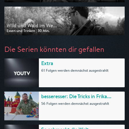
Ausgestrahlt von 3sat
am 02.09.2025, 11:52
Wild und Wald im We...
Essen und Trinken | 30 Min.
Ausgestrahlt von 3sat
am 26.08.2025, 11:50
Die Serien könnten dir gefallen
Extra
61 Folgen werden demnächst ausgestrahlt
besseresser: Die Tricks in Frika...
56 Folgen werden demnächst ausgestrahlt