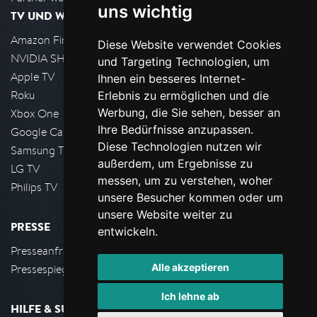
uns wichtig
TV UND WOHNZIMMER
Amazon FireTV
Diese Website verwendet Cookies
NVIDIA SHIELD, Google TV
und Targeting Technologien, um
Apple TV
Ihnen ein besseres Internet-
Roku
Erlebnis zu ermöglichen und die
Werbung, die Sie sehen, besser an
Xbox One
Ihre Bedürfnisse anzupassen.
Google Cast
Diese Technologien nutzen wir
Samsung TV
außerdem, um Ergebnisse zu
LG TV
messen, um zu verstehen, woher
Philips TV
unsere Besucher kommen oder um
unsere Website weiter zu
PRESSE
entwickeln.
Presseanfrage stellen
Alle akzeptieren
Pressespiegel
Ich lehne ab
HILFE & SUPPORT