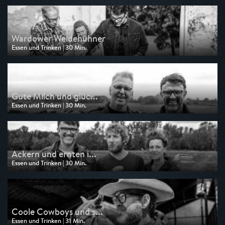
am 30.09.2025, 11:54
Wardower Weidehühner
Essen und Trinken | 30 Min.
Ausgestrahlt von 3sat
am 23.09.2025, 11:55
Gute Milch und glüc...
Essen und Trinken | 30 Min.
Ausgestrahlt von 3sat
am 16.09.2025, 11:46
Ackern und ernten i...
Essen und Trinken | 30 Min.
Ausgestrahlt von 3sat
am 09.09.2025, 11:53
Coole Cowboys und s...
Essen und Trinken | 31 Min.