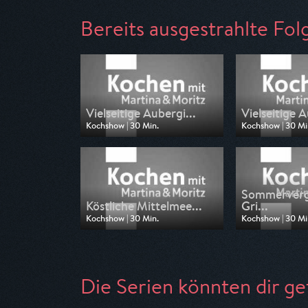
Bereits ausgestrahlte Fol
Vielseitige Aubergi...
Vielseitige A
Kochshow | 30 Min.
Kochshow | 30 Mi
Ausgestrahlt von WDR
Ausgestrahlt vo
am 19.07.2026, 08:15
am 18.07.2026, 1
Sommerver
Köstliche Mittelmee...
Gri...
Kochshow | 30 Min.
Kochshow | 30 Mi
Ausgestrahlt von WDR
Ausgestrahlt vo
am 04.07.2026, 11:45
am 28.06.2026, 
Die Serien könnten dir ge