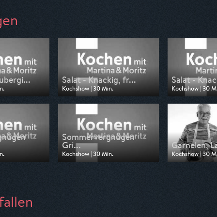
gen
ubergi...
Salat - Knackig, fr...
Salat - Knack
n.
Kochshow | 30 Min.
Kochshow | 30 M
n WDR
Ausgestrahlt von WDR
Ausgestrahlt v
1:45
am 12.07.2026, 07:15
am 11.07.2026, 1
gnügen
Sommervergnügen
Gri...
Garnelen, L
n.
Kochshow | 30 Min.
Kochshow | 30 M
n WDR
Ausgestrahlt von WDR
Ausgestrahlt v
07:15
am 27.06.2026, 11:45
am 21.06.2026, 
fallen