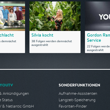
chlacht
Silvia kocht
Gordon Ram
Service
n demnächst
38 Folgen werden demnächst
ausgestrahlt
22 Folgen werd
ausgestrahlt
YOUTV
SONDERFUNKTIONEN
& Ankündigungen
Aufnahme-Assistenten
e Status
Langzeit-Speicherung
 & Netlantic GmbH
Favoriten-Finder