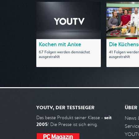
Kochen mit Anixe
Die Küchens
67 Folgen werden demnächst
41 Folgen werde
ausgestrahlt
ausgestrahlt
YOUTV, DER TESTSIEGER
ÜBER
seit
Das beste Produkt seiner Klasse -
News 
2005
! Die Presse ist sich einig.
Servic
YOUTV