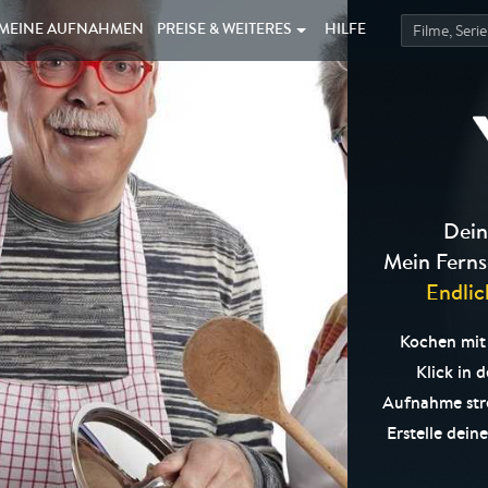
MEINE
AUFNAHMEN
PREISE &
WEITERES
HILFE
Dein
Mein Ferns
Endlic
Kochen mit 
Klick in 
Aufnahme str
Erstelle dein