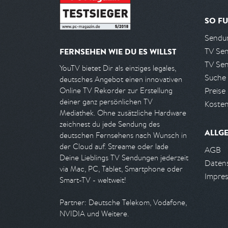
SO FU
Sendun
TV Se
FERNSEHEN WIE DU ES WILLST
TV Se
YouTV bietet Dir als einziges legales,
Suche
deutsches Angebot einen innovativen
Preise
Online TV Rekorder zur Erstellung
deiner ganz persönlichen TV
Kosten
Mediathek. Ohne zusätzliche Hardware
zeichnest du jede Sendung des
ALLG
deutschen Fernsehens nach Wunsch in
der Cloud auf. Streame oder lade
AGB
Deine Lieblings TV Sendungen jederzeit
Daten
via Mac, PC, Tablet, Smartphone oder
Impre
Smart-TV - weltweit!
Partner: Deutsche Telekom, Vodafone,
NVIDIA und Weitere.