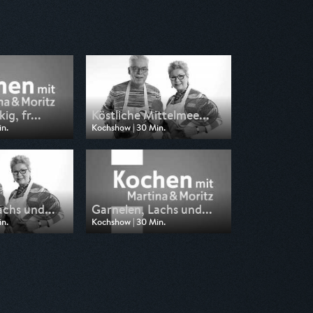
ig, fr...
Köstliche Mittelmee...
in.
Kochshow | 30 Min.
on WDR
Ausgestrahlt von WDR
1:45
am 05.07.2026, 07:15
achs und...
Garnelen, Lachs und...
in.
Kochshow | 30 Min.
on WDR
Ausgestrahlt von WDR
07:15
am 20.06.2026, 11:45