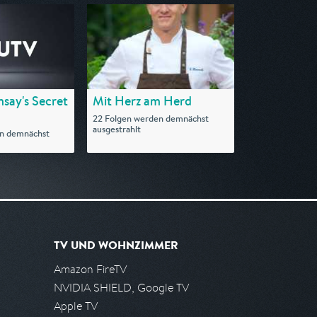
say's Secret
Mit Herz am Herd
22 Folgen werden demnächst
ausgestrahlt
en demnächst
TV UND WOHNZIMMER
Amazon FireTV
NVIDIA SHIELD, Google TV
Apple TV