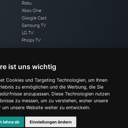
Roku
Xbox One
Google Cast
Samsung TV
LG TV
Philips TV
PRESSE
re ist uns wichtig
Presseanfrage stellen
Pressespiegel
et Cookies und Targeting Technologien, um Ihnen
Erlebnis zu ermöglichen und die Werbung, die Sie
HILFE & SUPPORT
Bedürfnisse anzupassen. Diese Technologien nutzen
Häufig gestellte Fragen
bnisse zu messen, um zu verstehen, woher unsere
Anfrage stellen
um unsere Website weiter zu entwickeln.
h lehne ab
Einstellungen ändern