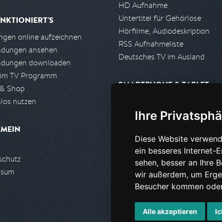
HD Aufnahme
Untertitel für Gehörlose
NKTIONIERT'S
Hörfilme, Audiodeskription
gen online aufzeichnen
RSS Aufnahmeliste
ndungen ansehen
Deutsches TV im Ausland
ndungen downloaden
 im TV Programm
SMARTPHONE & TABLET
 & Shop
los nutzen
iPhone, iPad App
Ihre Privatsphä
Android App
EMEIN
Diese Website verwend
PARTNER
ein besseres Internet-
schutz
Partnerliste
sehen, besser an Ihre 
ssum
Partner werden
wir außerdem, um Erge
Besucher kommen oder 
Alle akzeptieren
Ic