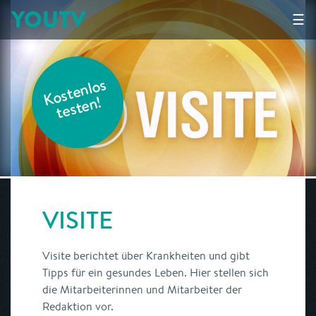
YOUTV
☰
K
o
s
t
e
nl
o
s
t
e
s
t
e
n!
VISITE
Visite berichtet über Krankheiten und gibt
Tipps für ein gesundes Leben. Hier stellen sich
die Mitarbeiterinnen und Mitarbeiter der
Redaktion vor.