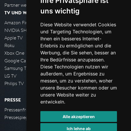
Ihre Privatsphäre ist
Partner werden
uns wichtig
TV UND WOHNZIMMER
Amazon FireTV
Diese Website verwendet Cookies
NVIDIA SHIELD, Google TV
und Targeting Technologien, um
Apple TV
Ihnen ein besseres Internet-
Roku
Erlebnis zu ermöglichen und die
Werbung, die Sie sehen, besser an
Xbox One
Ihre Bedürfnisse anzupassen.
Google Cast
Diese Technologien nutzen wir
Samsung TV
außerdem, um Ergebnisse zu
LG TV
messen, um zu verstehen, woher
Philips TV
unsere Besucher kommen oder um
unsere Website weiter zu
PRESSE
entwickeln.
Presseanfrage stellen
Alle akzeptieren
Pressespiegel
Ich lehne ab