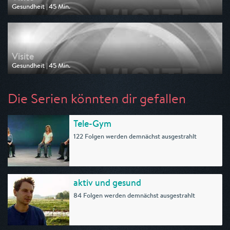
Gesundheit | 45 Min.
Ausgestrahlt von NDR
am 07.07.2026, 20:15
Visite
Gesundheit | 45 Min.
Ausgestrahlt von ARD alpha
am 04.07.2026, 16:00
Die Serien könnten dir gefallen
Tele-Gym
122 Folgen werden demnächst ausgestrahlt
aktiv und gesund
84 Folgen werden demnächst ausgestrahlt