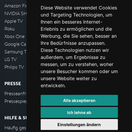
Amazon FireTV
Diese Website verwendet Cookies
NVIDIA SHIELD, Google TV
und Targeting Technologien, um
Apple TV
Ihnen ein besseres Internet-
Roku
Erlebnis zu ermöglichen und die
Werbung, die Sie sehen, besser an
Xbox One
Ihre Bedürfnisse anzupassen.
Google Cast
Diese Technologien nutzen wir
Samsung TV
außerdem, um Ergebnisse zu
LG TV
messen, um zu verstehen, woher
Philips TV
unsere Besucher kommen oder um
unsere Website weiter zu
PRESSE
entwickeln.
Presseanfrage stellen
Alle akzeptieren
Pressespiegel
Ich lehne ab
HILFE & SUPPORT
Einstellungen ändern
Häufig gestellte Fragen