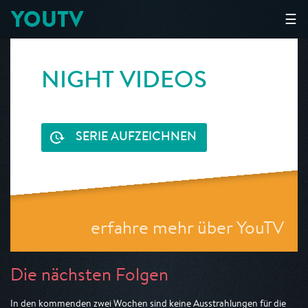
YOUTV
☰
NIGHT VIDEOS
SERIE AUFZEICHNEN
erfahre mehr über YouTV
Die nächsten Folgen
In den kommenden zwei Wochen sind keine Ausstrahlungen für die