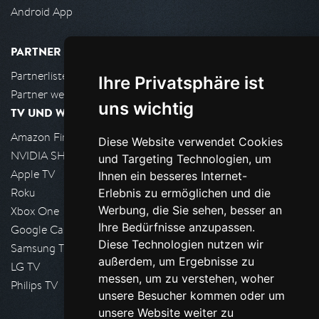
Android App
PARTNER
Partnerliste
Ihre Privatsphäre ist
Partner werden
uns wichtig
TV UND WOHNZIMMER
Amazon FireTV
Diese Website verwendet Cookies
NVIDIA SHIELD, Google TV
und Targeting Technologien, um
Apple TV
Ihnen ein besseres Internet-
Roku
Erlebnis zu ermöglichen und die
Werbung, die Sie sehen, besser an
Xbox One
Ihre Bedürfnisse anzupassen.
Google Cast
Diese Technologien nutzen wir
Samsung TV
außerdem, um Ergebnisse zu
LG TV
messen, um zu verstehen, woher
Philips TV
unsere Besucher kommen oder um
unsere Website weiter zu