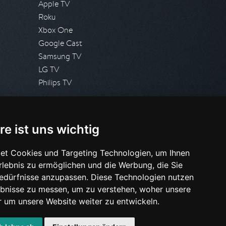
Apple TV
Roku
Xbox One
Google Cast
Samsung TV
LG TV
Philips TV
PRESSE
re ist uns wichtig
Presseanfrage stellen
Pressespiegel
et Cookies und Targeting Technologien, um Ihnen
Erlebnis zu ermöglichen und die Werbung, die Sie
HILFE & SUPPORT
Bedürfnisse anzupassen. Diese Technologien nutzen
Häufig gestellte Fragen
bnisse zu messen, um zu verstehen, woher unsere
Anfrage stellen
um unsere Website weiter zu entwickeln.