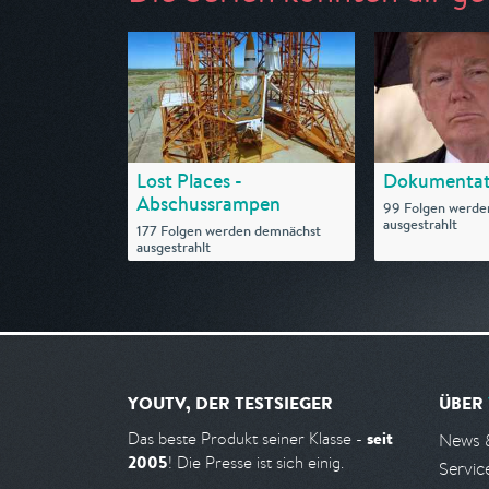
Lost Places -
Dokumentat
Abschussrampen
99 Folgen werde
ausgestrahlt
177 Folgen werden demnächst
ausgestrahlt
YOUTV, DER TESTSIEGER
ÜBER
seit
Das beste Produkt seiner Klasse -
News 
2005
! Die Presse ist sich einig.
Servic