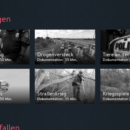
gen
ng
Drogenversteck
Tiere an de
50 Min.
Dokumentation | 55 Min.
Dokumentation |
 Pro 7 Maxx
Ausgestrahlt von Pro 7 Maxx
Ausgestrahlt vo
1:00
am 17.10.2025, 12:40
am 17.10.2025, 1
it
Straßenkrieg
Kriegsspiele
50 Min.
Dokumentation | 55 Min.
Dokumentation |
 Pro 7 Maxx
Ausgestrahlt von Pro 7 Maxx
Ausgestrahlt vo
1:50
am 16.10.2025, 10:55
am 15.10.2025, 1
fallen