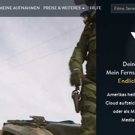
MEINE
AUFNAHMEN
PREISE &
WEITERES
HILFE
Dein
Mein Ferns
Endlic
Amerikas heiß
Cloud aufzei
oder als M
Mediat