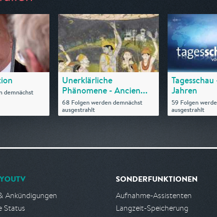
ion
Unerklärliche
Tagesschau 
Phänomene - Ancien...
Jahren
n demnächst
68 Folgen werden demnächst
59 Folgen werd
ausgestrahlt
ausgestrahlt
YOUTV
SONDERFUNKTIONEN
& Ankündigungen
Aufnahme-Assistenten
e Status
Langzeit-Speicherung