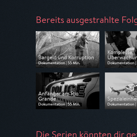
Bereits ausgestrahlte Fol
Komplette
Bargeld und Korruption
Überwachu
Dokumentation | 55 Min.
Dokumentation | 
Ausgestrahlt von Pro 7 Maxx
Ausgestrahlt von
am 20.10.2025, 11:50
am 20.10.2025, 1
Anfänger am Rio
Grande
Spezialeinhe
Dokumentation | 55 Min.
Dokumentation | 
Ausgestrahlt von Pro 7 Maxx
Ausgestrahlt von
am 16.10.2025, 12:40
am 16.10.2025, 1
Die Serien könnten dir ge