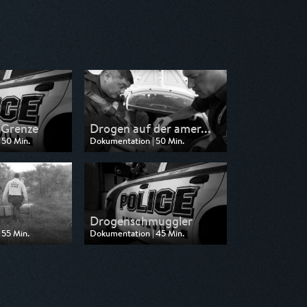
r Grenze
Drogen auf der amer...
 50 Min.
Dokumentation | 50 Min.
n Pro 7 Maxx
Ausgestrahlt von Pro 7 Maxx
1:50
am 17.10.2025, 11:00
Drogenschmuggler
 55 Min.
Dokumentation | 45 Min.
n Pro 7 Maxx
Ausgestrahlt von Pro 7 Maxx
2:35
am 15.10.2025, 11:50