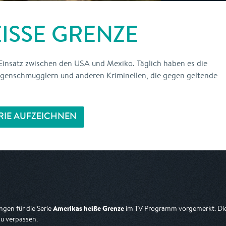
ISSE GRENZE
 Einsatz zwischen den USA und Mexiko. Täglich haben es die
ogenschmugglern und anderen Kriminellen, die gegen geltende
.
RIE AUFZEICHNEN
Amerikas heiße Grenze
gen für die Serie
im TV Programm vorgemerkt. Dies
zu verpassen.