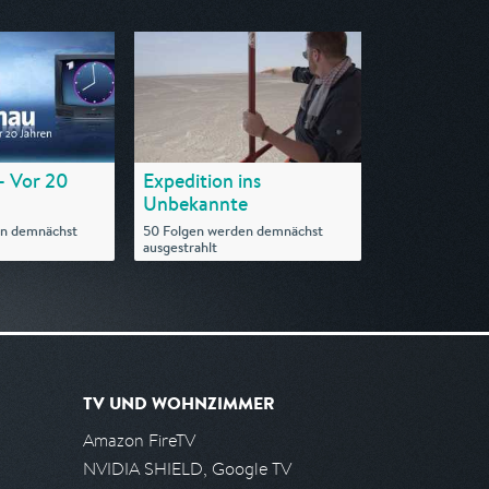
- Vor 20
Expedition ins
Unbekannte
en demnächst
50 Folgen werden demnächst
ausgestrahlt
TV UND WOHNZIMMER
Amazon FireTV
NVIDIA SHIELD, Google TV