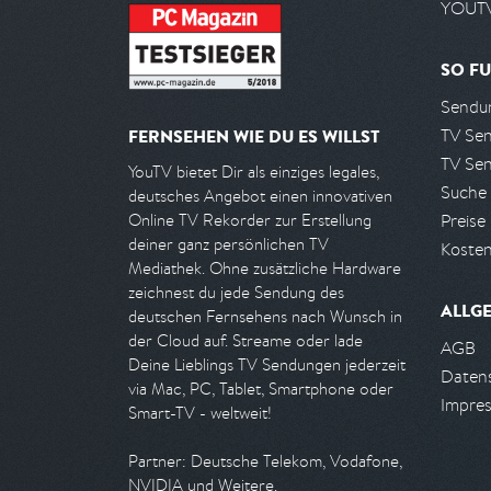
YOUTV
SO FU
Sendun
TV Se
FERNSEHEN WIE DU ES WILLST
TV Se
YouTV bietet Dir als einziges legales,
Suche
deutsches Angebot einen innovativen
Preise
Online TV Rekorder zur Erstellung
deiner ganz persönlichen TV
Kosten
Mediathek. Ohne zusätzliche Hardware
zeichnest du jede Sendung des
ALLG
deutschen Fernsehens nach Wunsch in
der Cloud auf. Streame oder lade
AGB
Deine Lieblings TV Sendungen jederzeit
Daten
via Mac, PC, Tablet, Smartphone oder
Impre
Smart-TV - weltweit!
Partner: Deutsche Telekom, Vodafone,
NVIDIA und Weitere.