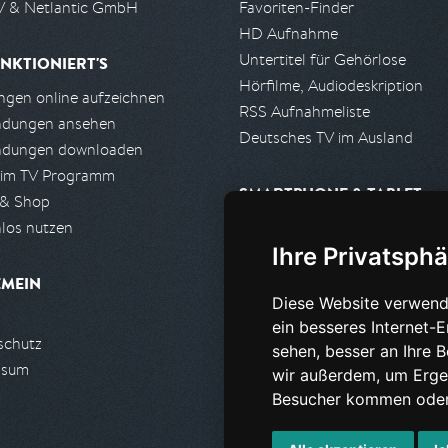
 & Netlantic GmbH
Favoriten-Finder
HD Aufnahme
Untertitel für Gehörlose
NKTIONIERT'S
Hörfilme, Audiodeskription
gen online aufzeichnen
RSS Aufnahmeliste
ndungen ansehen
Deutsches TV im Ausland
ndungen downloaden
 im TV Programm
SMARTPHONE & TABLET
 & Shop
los nutzen
iPhone, iPad App
Ihre Privatsphä
Android App
EMEIN
Diese Website verwend
PARTNER
ein besseres Internet-
schutz
Partnerliste
sehen, besser an Ihre 
ssum
Partner werden
wir außerdem, um Erge
Besucher kommen oder 