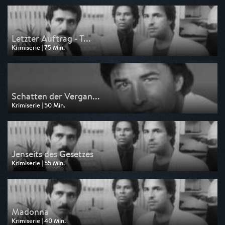
am 05.08.2026, 13:50
Letzter Auftrag - T...
Krimiserie | 75 Min.
Ausgestrahlt von Nitro
am 05.08.2026, 12:35
Schatten der Vergan...
Krimiserie | 50 Min.
Ausgestrahlt von Nitro
am 04.08.2026, 14:00
Jenseits des Gesetzes
Krimiserie | 55 Min.
Ausgestrahlt von Nitro
am 04.08.2026, 13:05
Madonna
Krimiserie | 40 Min.