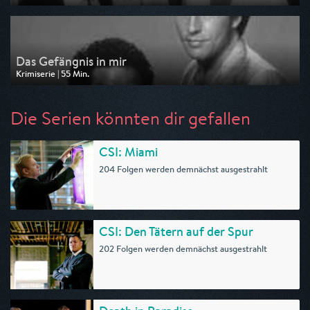
Ausgestrahlt von Nitro
am 04.08.2026, 12:25
Das Gefängnis in mir
Krimiserie | 55 Min.
Ausgestrahlt von Nitro
am 03.08.2026, 13:55
Die Serien könnten dir gefallen
CSI: Miami
204 Folgen werden demnächst ausgestrahlt
CSI: Den Tätern auf der Spur
202 Folgen werden demnächst ausgestrahlt