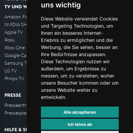
uns wichtig
TV UND WOHNZIMMER
Amazon FireTV
Diese Website verwendet Cookies
NVIDIA SHIELD, Google TV
und Targeting Technologien, um
Apple TV
Ihnen ein besseres Internet-
Roku
Erlebnis zu ermöglichen und die
Werbung, die Sie sehen, besser an
Xbox One
Ihre Bedürfnisse anzupassen.
Google Cast
Diese Technologien nutzen wir
Samsung TV
außerdem, um Ergebnisse zu
LG TV
messen, um zu verstehen, woher
Philips TV
unsere Besucher kommen oder um
unsere Website weiter zu
PRESSE
entwickeln.
Presseanfrage stellen
Alle akzeptieren
Pressespiegel
Ich lehne ab
HILFE & SUPPORT