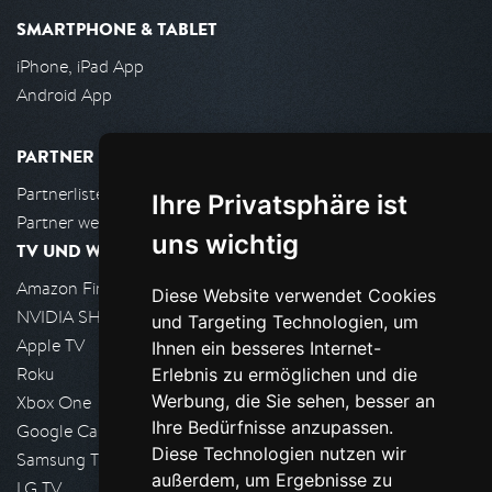
SMARTPHONE & TABLET
iPhone, iPad App
Android App
PARTNER
Partnerliste
Ihre Privatsphäre ist
Partner werden
uns wichtig
TV UND WOHNZIMMER
Amazon FireTV
Diese Website verwendet Cookies
NVIDIA SHIELD, Google TV
und Targeting Technologien, um
Apple TV
Ihnen ein besseres Internet-
Roku
Erlebnis zu ermöglichen und die
Werbung, die Sie sehen, besser an
Xbox One
Ihre Bedürfnisse anzupassen.
Google Cast
Diese Technologien nutzen wir
Samsung TV
außerdem, um Ergebnisse zu
LG TV