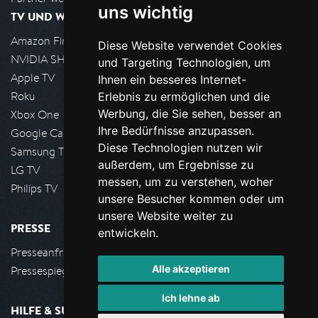
uns wichtig
TV UND WOHNZIMMER
Amazon FireTV
Diese Website verwendet Cookies
NVIDIA SHIELD, Google TV
und Targeting Technologien, um
Apple TV
Ihnen ein besseres Internet-
Roku
Erlebnis zu ermöglichen und die
Werbung, die Sie sehen, besser an
Xbox One
Ihre Bedürfnisse anzupassen.
Google Cast
Diese Technologien nutzen wir
Samsung TV
außerdem, um Ergebnisse zu
LG TV
messen, um zu verstehen, woher
Philips TV
unsere Besucher kommen oder um
unsere Website weiter zu
PRESSE
entwickeln.
Presseanfrage stellen
Alle akzeptieren
Pressespiegel
Ich lehne ab
HILFE & SUPPORT