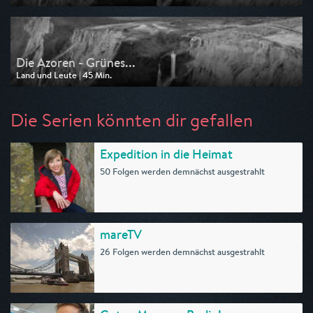
Ausgestrahlt von ARD alpha
am 06.04.2025, 09:45
Die Azoren - Grünes...
Land und Leute | 45 Min.
Ausgestrahlt von ARD alpha
am 01.04.2025, 16:45
Die Serien könnten dir gefallen
Expedition in die Heimat
50 Folgen werden demnächst ausgestrahlt
mareTV
26 Folgen werden demnächst ausgestrahlt