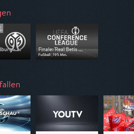
gen
burg - ...
Finale: Real Betis ...
Fußball | 195 Min.
 Nitro
Ausgestrahlt von Nitro
22:45
am 28.05.2025, 20:15
fallen