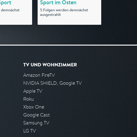
Sport
Sport im Osten
n demnächst
5 Folgen werden demnächst
ausgestrahlt
TV UND WOHNZIMMER
Amazon FireTV
NVIDIA SHIELD, Google TV
Apple TV
Roku
Xbox One
Google Cast
Samsung TV
LG TV