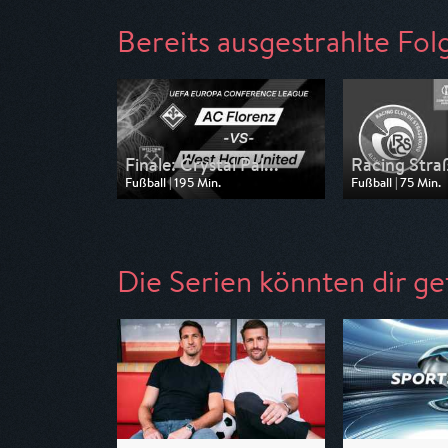
Bereits ausgestrahlte Fol
Finale: Crystal Pal...
Racing Straß
Fußball | 195 Min.
Fußball | 75 Min.
Ausgestrahlt von Nitro
Ausgestrahlt von
am 27.05.2026, 20:15
am 16.04.2026, 
Die Serien könnten dir ge