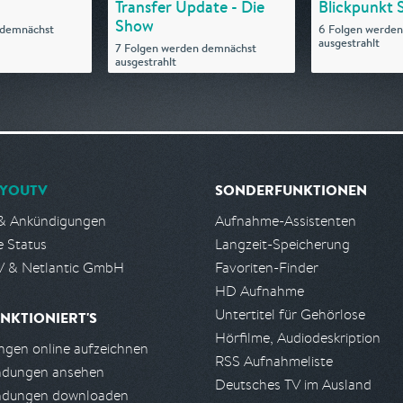
Transfer Update - Die
Blickpunkt 
Show
 demnächst
6 Folgen werde
ausgestrahlt
7 Folgen werden demnächst
ausgestrahlt
YOUTV
SONDERFUNKTIONEN
& Ankündigungen
Aufnahme-Assistenten
e Status
Langzeit-Speicherung
 & Netlantic GmbH
Favoriten-Finder
HD Aufnahme
Untertitel für Gehörlose
NKTIONIERT'S
Hörfilme, Audiodeskription
gen online aufzeichnen
RSS Aufnahmeliste
ndungen ansehen
Deutsches TV im Ausland
ndungen downloaden