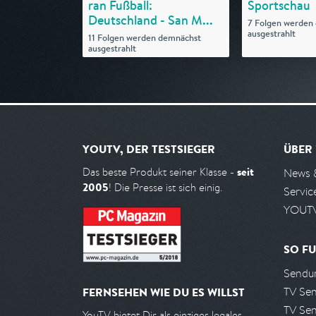
ran Fußball:
Sportschau
Deutschland - San M...
7 Folgen werden
ausgestrahlt
11 Folgen werden demnächst
ausgestrahlt
YOUTV, DER TESTSIEGER
ÜBER
seit
Das beste Produkt seiner Klasse -
News 
2005
! Die Presse ist sich einig.
Servic
YOUTV
SO FU
Sendun
TV Se
FERNSEHEN WIE DU ES WILLST
TV Se
YouTV bietet Dir als einziges legales,