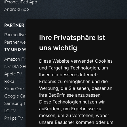
iPhone, iPad App
Android App
PARTNER
Partnerliste
Ihre Privatsphäre ist
Partner werden
uns wichtig
TV UND WOHNZIMMER
Amazon FireTV
Diese Website verwendet Cookies
NVIDIA SHIELD, Google TV
und Targeting Technologien, um
Apple TV
Ihnen ein besseres Internet-
Roku
Erlebnis zu ermöglichen und die
Werbung, die Sie sehen, besser an
Xbox One
Ihre Bedürfnisse anzupassen.
Google Cast
Diese Technologien nutzen wir
Samsung TV
außerdem, um Ergebnisse zu
LG TV
messen, um zu verstehen, woher
Philips TV
unsere Besucher kommen oder um