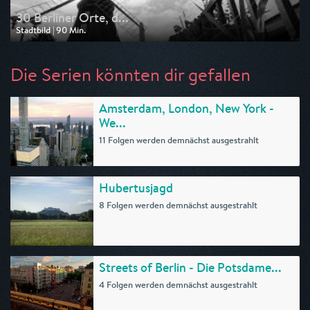
30 Berliner Orte, d...
Stadtbild | 90 Min.
Ausgestrahlt von rbb
am 15.05.2026, 20:15
Die Serien könnten dir gefallen
Amsterdam, London, New York -
We...
11 Folgen werden demnächst ausgestrahlt
Hubertusjagd
8 Folgen werden demnächst ausgestrahlt
Streets of Berlin - Die Potsdame...
4 Folgen werden demnächst ausgestrahlt