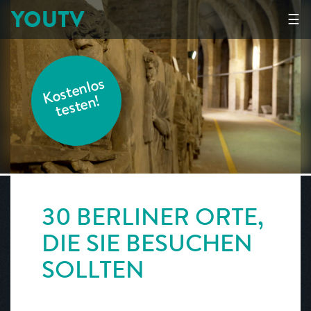
YOUTV
☰
K
o
s
t
e
nl
o
s
t
e
s
t
e
n!
30 BERLINER ORTE,
DIE SIE BESUCHEN
SOLLTEN