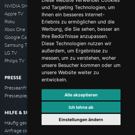
Diese Website verwendet Cookies
NVIDIA SHIELD, Google TV
und Targeting Technologien, um
Apple TV
Ihnen ein besseres Internet-
Roku
Erlebnis zu ermöglichen und die
Werbung, die Sie sehen, besser an
Xbox One
Ihre Bedürfnisse anzupassen.
Google Cast
Diese Technologien nutzen wir
Samsung TV
außerdem, um Ergebnisse zu
LG TV
messen, um zu verstehen, woher
Philips TV
unsere Besucher kommen oder um
unsere Website weiter zu
PRESSE
entwickeln.
Presseanfrage stellen
Alle akzeptieren
Pressespiegel
Ich lehne ab
HILFE & SUPPORT
Einstellungen ändern
Häufig gestellte Fragen
Anfrage stellen