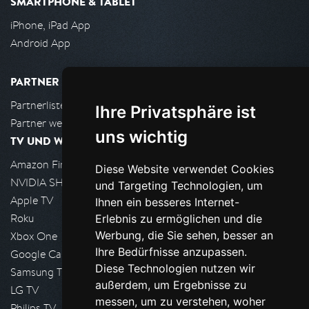
SMARTPHONE & TABLET
iPhone, iPad App
Android App
PARTNER
Partnerliste
Ihre Privatsphäre ist
Partner werden
uns wichtig
TV UND WOHNZIMMER
Amazon FireTV
Diese Website verwendet Cookies
NVIDIA SHIELD, Google TV
und Targeting Technologien, um
Apple TV
Ihnen ein besseres Internet-
Roku
Erlebnis zu ermöglichen und die
Werbung, die Sie sehen, besser an
Xbox One
Ihre Bedürfnisse anzupassen.
Google Cast
Diese Technologien nutzen wir
Samsung TV
außerdem, um Ergebnisse zu
LG TV
messen, um zu verstehen, woher
Philips TV