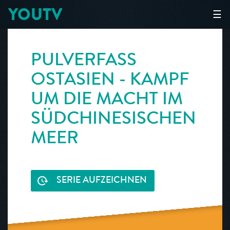
YOUTV
☰
PULVERFASS
OSTASIEN - KAMPF
UM DIE MACHT IM
SÜDCHINESISCHEN
MEER
SERIE AUFZEICHNEN