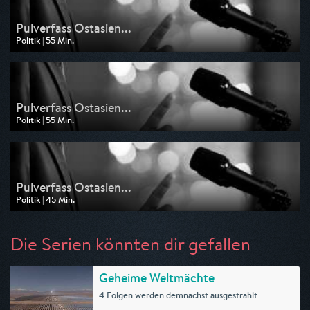
Pulverfass Ostasien...
Politik | 55 Min.
Ausgestrahlt von n-tv
am 11.05.2026, 22:05
Pulverfass Ostasien...
Politik | 55 Min.
Ausgestrahlt von n-tv
am 31.03.2026, 03:35
Pulverfass Ostasien...
Politik | 45 Min.
Ausgestrahlt von n-tv
am 31.03.2026, 00:50
Die Serien könnten dir gefallen
Geheime Weltmächte
4 Folgen werden demnächst ausgestrahlt