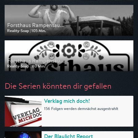
Ausgestrahlt von Pro 7
am 27.02.2026, 01:20
Forsthaus Rampensau...
Reality-Soap | 105 Min.
Ausgestrahlt von Pro 7
am 20.02.2026, 01:00
Forsthaus Rampensau...
Reality-Soap | 110 Min.
Ausgestrahlt von Pro 7
am 13.02.2026, 00:55
Die Serien könnten dir gefallen
Verklag mich doch!
156 Folgen werden demnächst ausgestrahlt
Der Blaulicht Report