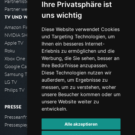
Partnerliste
Ihre Privatsphäre ist
Partner werden
uns wichtig
TV UND WOHNZIMMER
Amazon FireTV
Diese Website verwendet Cookies
NVIDIA SHIELD, Google TV
und Targeting Technologien, um
Apple TV
Ihnen ein besseres Internet-
Roku
Erlebnis zu ermöglichen und die
Werbung, die Sie sehen, besser an
Xbox One
Ihre Bedürfnisse anzupassen.
Google Cast
Diese Technologien nutzen wir
Samsung TV
außerdem, um Ergebnisse zu
LG TV
messen, um zu verstehen, woher
Philips TV
unsere Besucher kommen oder um
unsere Website weiter zu
PRESSE
entwickeln.
Presseanfrage stellen
Alle akzeptieren
Pressespiegel