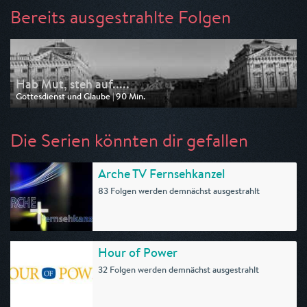
Bereits ausgestrahlte Folgen
Hab Mut, steh auf.....
Gottesdienst und Glaube | 90 Min.
Ausgestrahlt von ZDF
am 17.05.2026, 10:00
Die Serien könnten dir gefallen
Arche TV Fernsehkanzel
83 Folgen werden demnächst ausgestrahlt
Hour of Power
32 Folgen werden demnächst ausgestrahlt