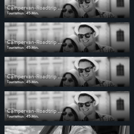
Campervan-Roadtrip ...
Tourismus | 45 Min.
Ausgestrahlt von NDR
am 09.07.2026, 08:15
Campervan-Roadtrip ...
Tourismus | 45 Min.
Ausgestrahlt von NDR
am 04.07.2026, 16:30
Campervan-Roadtrip ...
Tourismus | 45 Min.
Ausgestrahlt von HR
am 24.06.2025, 03:30
Campervan-Roadtrip ...
Tourismus | 45 Min.
Ausgestrahlt von HR
am 21.06.2025, 04:55