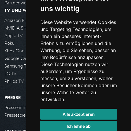
Partner werden
uns wichtig
TV UND WOHNZIMMER
Amazon FireTV
Diese Website verwendet Cookies
NVIDIA SHIELD, Google TV
und Targeting Technologien, um
Apple TV
Ihnen ein besseres Internet-
Roku
Erlebnis zu ermöglichen und die
Werbung, die Sie sehen, besser an
Xbox One
Ihre Bedürfnisse anzupassen.
Google Cast
Diese Technologien nutzen wir
Samsung TV
außerdem, um Ergebnisse zu
LG TV
messen, um zu verstehen, woher
Philips TV
unsere Besucher kommen oder um
unsere Website weiter zu
PRESSE
entwickeln.
Presseanfrage stellen
Alle akzeptieren
Pressespiegel
Ich lehne ab