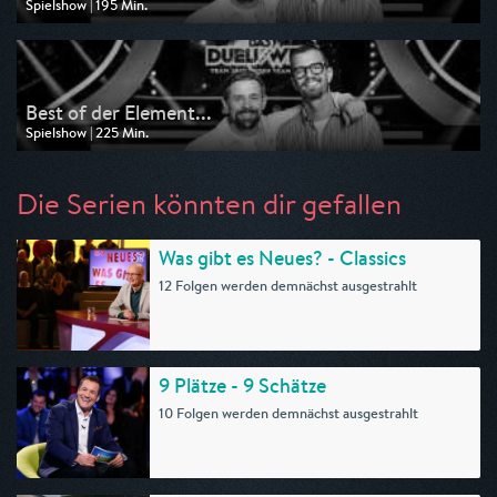
Spielshow | 195 Min.
Ausgestrahlt von Pro 7
am 07.05.2025, 23:20
Best of der Element...
Spielshow | 225 Min.
Ausgestrahlt von Pro 7
am 26.04.2025, 20:15
Die Serien könnten dir gefallen
Was gibt es Neues? - Classics
12 Folgen werden demnächst ausgestrahlt
9 Plätze - 9 Schätze
10 Folgen werden demnächst ausgestrahlt