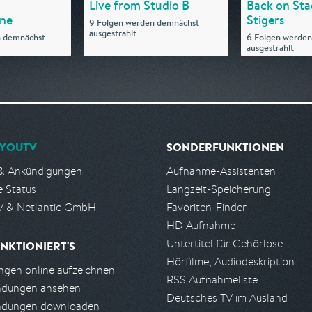
Live from Studio B
Back on Sta
ne
Stigers
9 Folgen werden demnächst
ausgestrahlt
n demnächst
6 Folgen werde
ausgestrahlt
YOUTV
SONDERFUNKTIONEN
& Ankündigungen
Aufnahme-Assistenten
e Status
Langzeit-Speicherung
 & Netlantic GmbH
Favoriten-Finder
HD Aufnahme
Untertitel für Gehörlose
NKTIONIERT'S
Hörfilme, Audiodeskription
gen online aufzeichnen
RSS Aufnahmeliste
ndungen ansehen
Deutsches TV im Ausland
ndungen downloaden