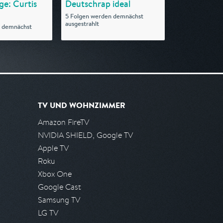
ge: Curtis
Deutschrap ideal
5 Folgen werden demnächst
ausgestrahlt
n demnächst
TV UND WOHNZIMMER
Amazon FireTV
NVIDIA SHIELD, Google TV
Apple TV
Roku
Xbox One
Google Cast
Samsung TV
LG TV