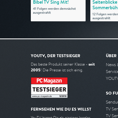
Bibel TV Sing Mit!
Seitenblicke
Sommerbüh
41 Folgen werden demnächst
ausgestrahlt
12 Folgen werde
ausgestrahlt
YOUTV, DER TESTSIEGER
ÜBER
seit
Das beste Produkt seiner Klasse -
News 
2005
! Die Presse ist sich einig.
Servic
YOUTV
SO FU
Sendun
TV Se
FERNSEHEN WIE DU ES WILLST
TV Se
YouTV bietet Dir als einziges legales,