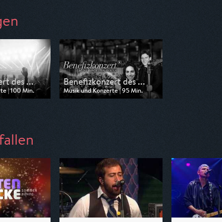
gen
rt des ...
Benefizkonzert des ...
e | 100 Min.
Musik und Konzerte | 95 Min.
n WDR
Ausgestrahlt von ARD
08:40
am 13.04.2025, 11:00
fallen