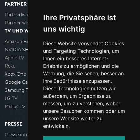
PARTNER
Partnerliste
Ihre Privatsphäre ist
Partner werden
uns wichtig
TV UND WOHNZIMMER
Amazon FireTV
Diese Website verwendet Cookies
NVIDIA SHIELD, Google TV
und Targeting Technologien, um
Apple TV
Ihnen ein besseres Internet-
Roku
Erlebnis zu ermöglichen und die
Werbung, die Sie sehen, besser an
Xbox One
Ihre Bedürfnisse anzupassen.
Google Cast
Diese Technologien nutzen wir
Samsung TV
außerdem, um Ergebnisse zu
LG TV
messen, um zu verstehen, woher
Philips TV
unsere Besucher kommen oder um
unsere Website weiter zu
PRESSE
entwickeln.
Presseanfrage stellen