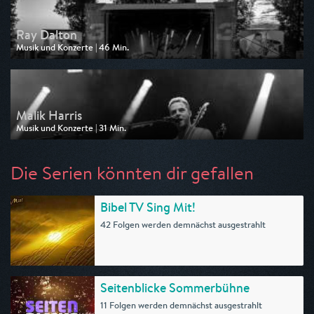
Ray Dalton
Musik und Konzerte | 46 Min.
Ausgestrahlt von 3sat
am 16.06.2026, 02:27
Malik Harris
Musik und Konzerte | 31 Min.
Ausgestrahlt von 3sat
am 16.06.2026, 01:56
Die Serien könnten dir gefallen
Bibel TV Sing Mit!
42 Folgen werden demnächst ausgestrahlt
Seitenblicke Sommerbühne
11 Folgen werden demnächst ausgestrahlt