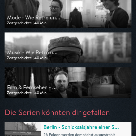
Mode - Wie Retro un...
Zeitgeschichte | 40 Min.
Ausgestrahlt von 3sat
am 20.12.2025, 19:20
Musik - Wie Retro u...
Zeitgeschichte | 40 Min.
Ausgestrahlt von 3sat
am 13.12.2025, 19:20
Film & Fernsehen - ...
Zeitgeschichte | 40 Min.
Ausgestrahlt von 3sat
am 06.12.2025, 19:20
Die Serien könnten dir gefallen
Berlin - Schicksalsjahre einer S...
26 Folgen werden demnächst ausgestrahlt