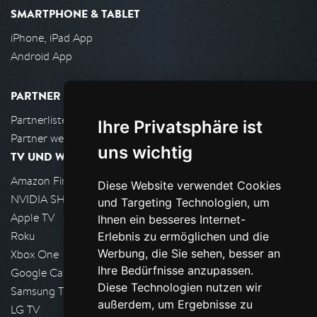
SMARTPHONE & TABLET
iPhone, iPad App
Android App
PARTNER
Partnerliste
Ihre Privatsphäre ist
Partner werden
uns wichtig
TV UND WOHNZIMMER
Amazon FireTV
Diese Website verwendet Cookies
NVIDIA SHIELD, Google TV
und Targeting Technologien, um
Apple TV
Ihnen ein besseres Internet-
Roku
Erlebnis zu ermöglichen und die
Werbung, die Sie sehen, besser an
Xbox One
Ihre Bedürfnisse anzupassen.
Google Cast
Diese Technologien nutzen wir
Samsung TV
außerdem, um Ergebnisse zu
LG TV