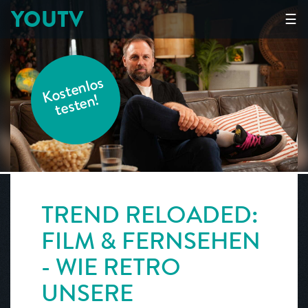
YOUTV
☰
K
o
s
t
e
nl
o
s
t
e
s
t
e
n!
TREND RELOADED:
FILM & FERNSEHEN
- WIE RETRO
UNSERE