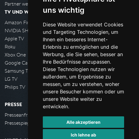
Partner werden
uns wichtig
TV UND WOHNZIMMER
Amazon FireTV
Diese Website verwendet Cookies
NVIDIA SHIELD, Google TV
und Targeting Technologien, um
Apple TV
Ihnen ein besseres Internet-
Roku
Erlebnis zu ermöglichen und die
Werbung, die Sie sehen, besser an
Xbox One
Ihre Bedürfnisse anzupassen.
Google Cast
Diese Technologien nutzen wir
Samsung TV
außerdem, um Ergebnisse zu
LG TV
messen, um zu verstehen, woher
Philips TV
unsere Besucher kommen oder um
unsere Website weiter zu
PRESSE
entwickeln.
Presseanfrage stellen
Alle akzeptieren
Pressespiegel
Ich lehne ab