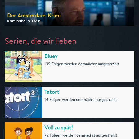
Der Amsterdam-Krimi
Krimireihe | 90 Min.
Ausgestrahlt von ARD
am 13.08.2026, 20:15
Serien, die wir lieben
Bluey
139 Folgen werden demnächst ausgestrahlt
Tatort
14 Folgen werden demnächst ausgestrahlt
Voll zu spät!
72 Folgen werden demnächst ausgestrahlt