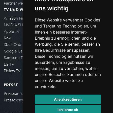
Partner werden
uns wichtig
TV UND WOHNZIMMER
Amazon FireTV
Diese Website verwendet Cookies
NVIDIA SHIELD, Google TV
und Targeting Technologien, um
Apple TV
Ihnen ein besseres Internet-
Roku
Erlebnis zu ermöglichen und die
Werbung, die Sie sehen, besser an
Xbox One
Ihre Bedürfnisse anzupassen.
Google Cast
Diese Technologien nutzen wir
Samsung TV
außerdem, um Ergebnisse zu
LG TV
messen, um zu verstehen, woher
Philips TV
unsere Besucher kommen oder um
unsere Website weiter zu
PRESSE
entwickeln.
Presseanfrage stellen
Alle akzeptieren
Pressespiegel
Ich lehne ab