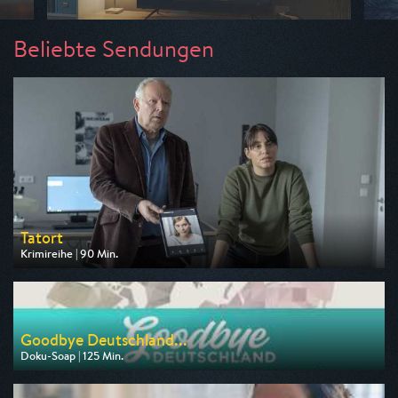
Beliebte Sendungen
Tatort
Krimireihe | 90 Min.
Ausgestrahlt von ARD
am 09.08.2026, 20:15
Goodbye Deutschland...
Doku-Soap | 125 Min.
Ausgestrahlt von VOX
am 10.08.2026, 20:15