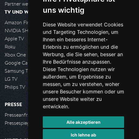
Partner werden
uns wichtig
TV UND WOHNZIMMER
Amazon FireTV
Diese Website verwendet Cookies
NVIDIA SHIELD, Google TV
und Targeting Technologien, um
Apple TV
Ihnen ein besseres Internet-
Roku
Erlebnis zu ermöglichen und die
Werbung, die Sie sehen, besser an
Xbox One
Ihre Bedürfnisse anzupassen.
Google Cast
Diese Technologien nutzen wir
Samsung TV
außerdem, um Ergebnisse zu
LG TV
messen, um zu verstehen, woher
Philips TV
unsere Besucher kommen oder um
unsere Website weiter zu
PRESSE
entwickeln.
Presseanfrage stellen
Alle akzeptieren
Pressespiegel
Ich lehne ab