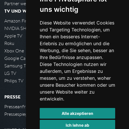
Partner werden
uns wichtig
TV UND WOHNZIMMER
Amazon FireTV
Diese Website verwendet Cookies
NVIDIA SHIELD, Google TV
und Targeting Technologien, um
Apple TV
Ihnen ein besseres Internet-
Roku
Erlebnis zu ermöglichen und die
Werbung, die Sie sehen, besser an
Xbox One
Ihre Bedürfnisse anzupassen.
Google Cast
Diese Technologien nutzen wir
Samsung TV
außerdem, um Ergebnisse zu
LG TV
messen, um zu verstehen, woher
Philips TV
unsere Besucher kommen oder um
unsere Website weiter zu
PRESSE
entwickeln.
Presseanfrage stellen
Alle akzeptieren
Pressespiegel
Ich lehne ab