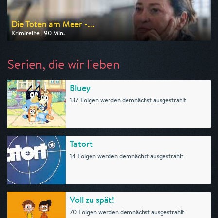
Die Toten am Meer -...
Krimireihe | 90 Min.
Ausgestrahlt von ARD
am 08.08.2026, 20:15
Serien, die wir lieben
Bluey
137 Folgen werden demnächst ausgestrahlt
Tatort
14 Folgen werden demnächst ausgestrahlt
Voll zu spät!
70 Folgen werden demnächst ausgestrahlt