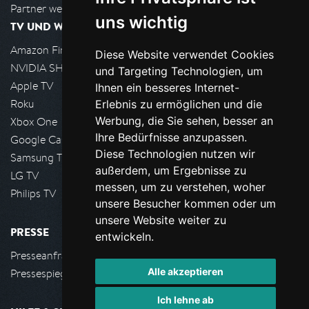
Partner werden
uns wichtig
TV UND WOHNZIMMER
Amazon FireTV
Diese Website verwendet Cookies
NVIDIA SHIELD, Google TV
und Targeting Technologien, um
Apple TV
Ihnen ein besseres Internet-
Roku
Erlebnis zu ermöglichen und die
Werbung, die Sie sehen, besser an
Xbox One
Ihre Bedürfnisse anzupassen.
Google Cast
Diese Technologien nutzen wir
Samsung TV
außerdem, um Ergebnisse zu
LG TV
messen, um zu verstehen, woher
Philips TV
unsere Besucher kommen oder um
unsere Website weiter zu
PRESSE
entwickeln.
Presseanfrage stellen
Alle akzeptieren
Pressespiegel
Ich lehne ab