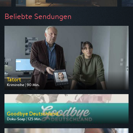
Beliebte Sendungen
Tatort
Krimireihe | 90 Min.
Ausgestrahlt von ARD
am 09.08.2026, 20:15
Goodbye Deutschland...
Doku-Soap | 125 Min.
Ausgestrahlt von VOX
am 10.08.2026, 20:15