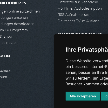
Untertitel für Gehörlose
NKTIONIERT'S
Hörfilme, Audiodeskription
gen online aufzeichnen
RSS Aufnahmeliste
ndungen ansehen
Deutsches TV im Ausland
ndungen downloaden
 im TV Programm
SMARTPHONE & TABLET
 & Shop
los nutzen
iPhone, iPad App
Ihre Privatsphä
Android App
EMEIN
Diese Website verwend
PARTNER
ein besseres Internet-
schutz
Partnerliste
sehen, besser an Ihre 
ssum
Partner werden
wir außerdem, um Erge
Besucher kommen oder 
Alle akzeptieren
Ic