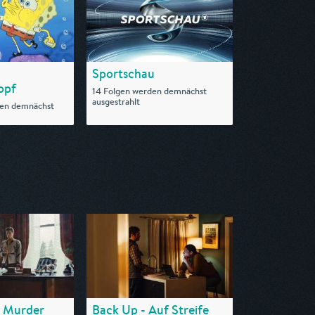
Sportschau
opf
14 Folgen werden demnächst
ausgestrahlt
den demnächst
a Murder
Back Up - Auf Streife