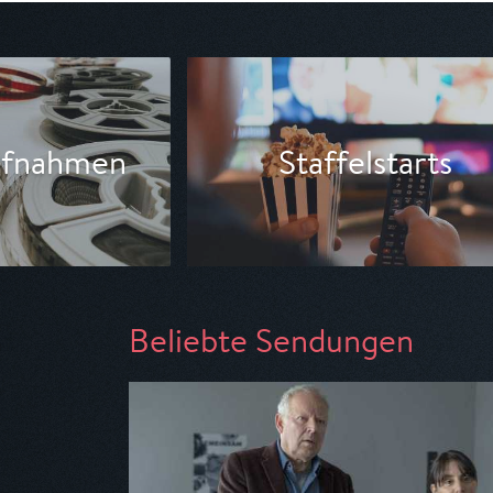
lstarts
Hauptabendprogr
Beliebte Sendungen