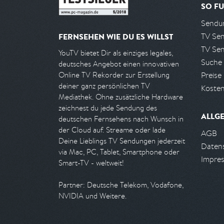
SO FU
Sendun
TV Se
FERNSEHEN WIE DU ES WILLST
TV Se
YouTV bietet Dir als einziges legales,
Suche
deutsches Angebot einen innovativen
Preise
Online TV Rekorder zur Erstellung
deiner ganz persönlichen TV
Kosten
Mediathek. Ohne zusätzliche Hardware
zeichnest du jede Sendung des
ALLG
deutschen Fernsehens nach Wunsch in
der Cloud auf. Streame oder lade
AGB
Deine Lieblings TV Sendungen jederzeit
Daten
via Mac, PC, Tablet, Smartphone oder
Impre
Smart-TV - weltweit!
Partner: Deutsche Telekom, Vodafone,
NVIDIA und Weitere.