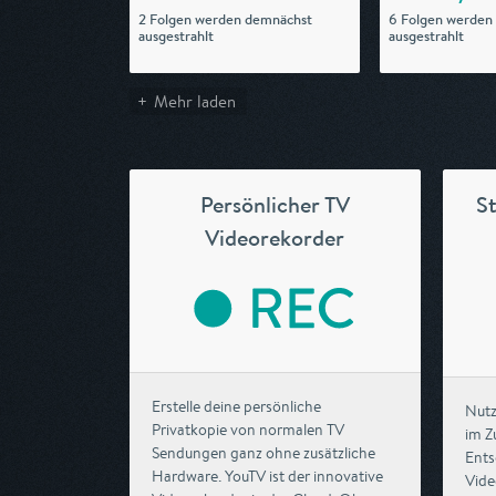
2 Folgen werden demnächst
6 Folgen werden
ausgestrahlt
ausgestrahlt
Mehr laden
Persönlicher TV
S
Videorekorder
Erstelle deine persönliche
Nutz
Privatkopie von normalen TV
im Z
Sendungen ganz ohne zusätzliche
Ents
Hardware. YouTV ist der innovative
Vide