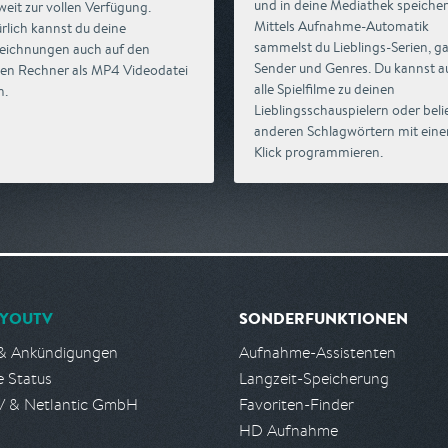
und in deine Mediathek speicher
weit zur vollen Verfügung.
Mittels Aufnahme-Automatik
rlich kannst du deine
sammelst du Lieblings-Serien, g
eichnungen auch auf den
Sender und Genres. Du kannst a
len Rechner als MP4 Videodatei
alle Spielfilme zu deinen
n.
Lieblingsschauspielern oder beli
anderen Schlagwörtern mit ein
Klick programmieren.
YOUTV
SONDERFUNKTIONEN
& Ankündigungen
Aufnahme-Assistenten
e Status
Langzeit-Speicherung
 & Netlantic GmbH
Favoriten-Finder
HD Aufnahme