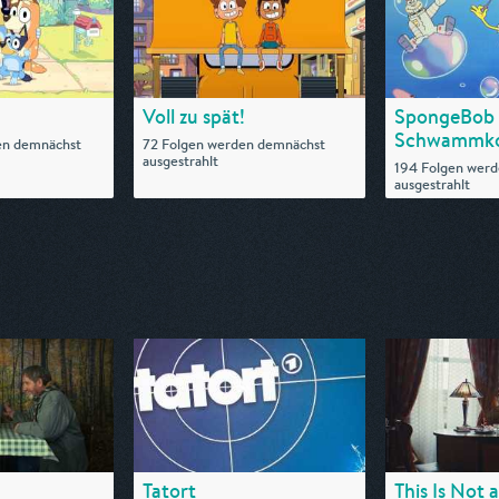
Voll zu spät!
SpongeBob
Schwammk
en demnächst
72 Folgen werden demnächst
ausgestrahlt
194 Folgen wer
ausgestrahlt
Tatort
This Is Not 