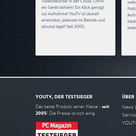
Videorekorder in der Cloud. Ohne
welt
ein Gerät daheim! Ein Klick genügt
Natü
zur Aufnahme! YouTV ist überall
Aufz
erreichbar, jederzeit im Betrieb und
loka
absolut legal! Seit 2005.
lade
YOUTV, DER TESTSIEGER
ÜBER
seit
Das beste Produkt seiner Klasse -
News 
2005
! Die Presse ist sich einig.
Servic
YOUTV