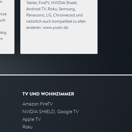
n.
Tablet, FireTV, NVIDIA Shield,
Android TV, Roku, Samsung,
anze
Panasonic, LG, Chromecast und
uch
natürlich auch kompatibel zu allen
anderen: www.youtv.de.
ebig
em
TV UND WOHNZIMMER
Amazon FireTV
NVIDIA SHIELD, Google TV
Apple TV
Roku