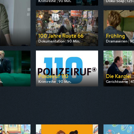
Krimireihe | 90 Min.
Doku-Soap | 125 
Ausgestrahlt von ARD
Ausgestrahlt vo
am 13.08.2026, 20:15
am 10.08.2026, 
100 Jahre Route 66
Frühling
Dokumentation | 90 Min.
Dramaserien | 90
Ausgestrahlt von arte
Ausgestrahlt vo
am 13.08.2026, 20:15
am 09.08.2026, 
Polizeiruf 110
Die Kanzlei
n.
Krimireihe | 90 Min.
Gerichtsserie | 4
 ZDF
Ausgestrahlt von MDR
Ausgestrahlt vo
18:00
am 10.08.2026, 20:15
am 11.08.2026, 