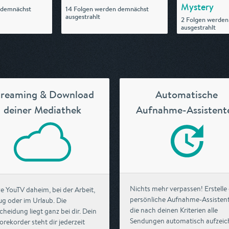
Mystery
 demnächst
14 Folgen werden demnächst
ausgestrahlt
2 Folgen werden
ausgestrahlt
treaming & Download
Automatische
deiner Mediathek
Aufnahme-Assistent
Nichts mehr verpassen! Erstelle
e YouTV daheim, bei der Arbeit,
persönliche Aufnahme-Assisten
ug oder im Urlaub. Die
die nach deinen Kriterien alle
cheidung liegt ganz bei dir. Dein
Sendungen automatisch aufzei
orekorder steht dir jederzeit