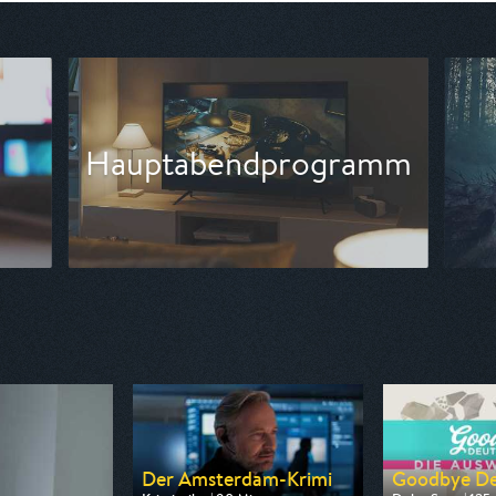
amm
Blockbuster
Der Amsterdam-Krimi
Goodbye Deu