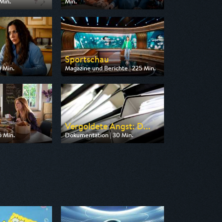
Min.
Min.
n VOX
Ausgestrahlt von ZDF
20:15
am 12.08.2026, 20:15
Sportschau
 Min.
Magazine und Berichte | 225 Min.
n ZDF
Ausgestrahlt von ARD
20:15
am 09.08.2026, 15:30
Vergoldete Angst: D...
5 Min.
Dokumentation | 30 Min.
n ARD
Ausgestrahlt von ZDF
20:15
am 12.08.2026, 22:45