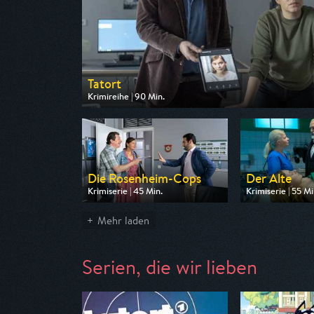
Tatort
Krimireihe | 90 Min.
Ausgestrahlt von ARD
am 09.08.2026, 20:15
Die Rosenheim-Cops
Der Alte
Krimiserie | 45 Min.
Krimiserie | 55 Mi
Ausgestrahlt von ZDF
Ausgestrahlt von
am 09.08.2026, 16:15
am 09.08.2026, 
Mehr laden
Serien, die wir lieben