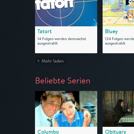
Tatort
Bluey
14 Folgen werden demnächst
124 Folgen werd
ausgestrahlt
ausgestrahlt
Mehr laden
Beliebte Serien
Columbo
Obituary