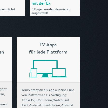
mit der Ex
 demnächst
4 Folgen werden demnächst
ausgestrahlt
TV Apps
en
für jede Plattform
 ganz
YouTV steht dir als App auf eine Fülle
ten,
von Plattformen zur Verfügung:
Apple TV, iOS iPhone, Watch und
chnen
iPad, Android Smartphone, Android