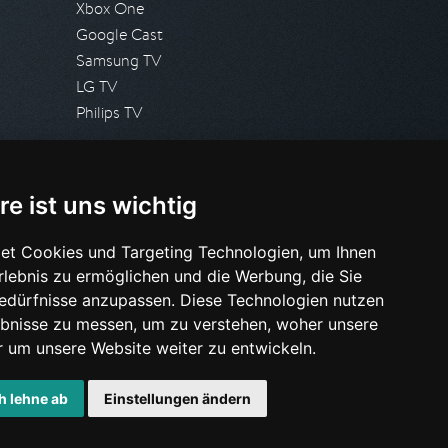
Xbox One
Google Cast
Samsung TV
LG TV
Philips TV
PRESSE
re ist uns wichtig
Presseanfrage stellen
Pressespiegel
et Cookies und Targeting Technologien, um Ihnen
Erlebnis zu ermöglichen und die Werbung, die Sie
HILFE & SUPPORT
Bedürfnisse anzupassen. Diese Technologien nutzen
Häufig gestellte Fragen
bnisse zu messen, um zu verstehen, woher unsere
Anfrage stellen
um unsere Website weiter zu entwickeln.
h lehne ab
Einstellungen ändern