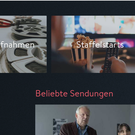
lstarts
Hauptabendprogr
Beliebte Sendungen