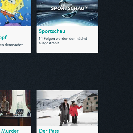
Sportschau
opf
14 Folgen werden demnächst
ausgestrahlt
den demnächst
a Murder
Der Pass