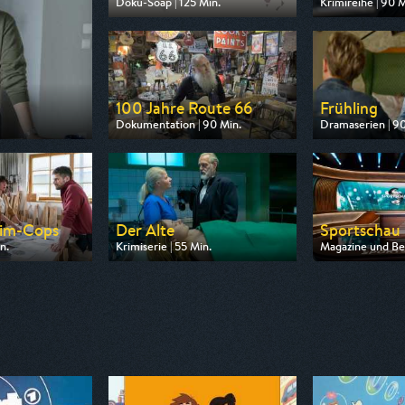
Doku-Soap | 125 Min.
Krimireihe | 90 M
Ausgestrahlt von VOX
Ausgestrahlt vo
am 10.08.2026, 20:15
am 08.08.2026, 
100 Jahre Route 66
Frühling
Dokumentation | 90 Min.
Dramaserien | 90
Ausgestrahlt von arte
Ausgestrahlt vo
am 13.08.2026, 20:15
am 09.08.2026, 
eim-Cops
Der Alte
Sportschau
n.
Krimiserie | 55 Min.
Magazine und Ber
 ZDF
Ausgestrahlt von ZDF
Ausgestrahlt vo
16:10
am 09.08.2026, 18:00
am 08.08.2026, 