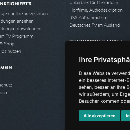
Untertitel für Gehörlose
NKTIONIERT'S
Hörfilme, Audiodeskription
gen online aufzeichnen
RSS Aufnahmeliste
ndungen ansehen
Deutsches TV im Ausland
ndungen downloaden
 im TV Programm
SMARTPHONE & TABLET
 & Shop
los nutzen
iPhone, iPad App
Ihre Privatsphä
Android App
EMEIN
Diese Website verwend
PARTNER
ein besseres Internet-
schutz
Partnerliste
sehen, besser an Ihre 
ssum
Partner werden
wir außerdem, um Erge
Besucher kommen oder 
Alle akzeptieren
Ic