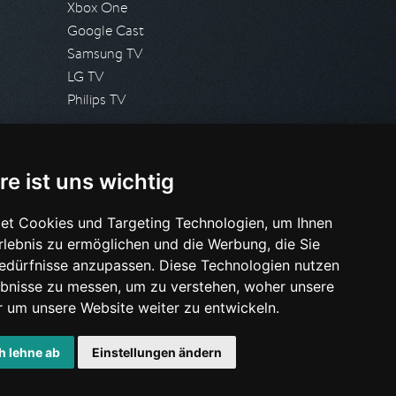
Xbox One
Google Cast
Samsung TV
LG TV
Philips TV
PRESSE
re ist uns wichtig
Presseanfrage stellen
Pressespiegel
et Cookies und Targeting Technologien, um Ihnen
Erlebnis zu ermöglichen und die Werbung, die Sie
HILFE & SUPPORT
Bedürfnisse anzupassen. Diese Technologien nutzen
Häufig gestellte Fragen
bnisse zu messen, um zu verstehen, woher unsere
Anfrage stellen
um unsere Website weiter zu entwickeln.
h lehne ab
Einstellungen ändern