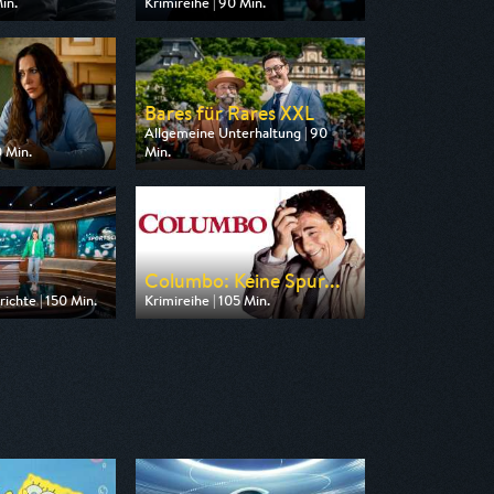
in.
Krimireihe | 90 Min.
n ARD
Ausgestrahlt von ARD
20:15
am 13.08.2026, 20:15
Bares für Rares XXL
Allgemeine Unterhaltung | 90
 Min.
Min.
n ZDF
Ausgestrahlt von ZDF
20:15
am 12.08.2026, 20:15
Columbo: Keine Spur...
ichte | 150 Min.
Krimireihe | 105 Min.
n ARD
Ausgestrahlt von RTLup
15:30
am 08.08.2026, 18:30