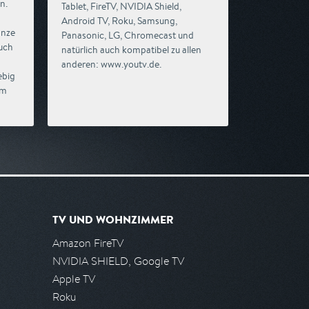
n.
Tablet, FireTV, NVIDIA Shield,
Android TV, Roku, Samsung,
anze
Panasonic, LG, Chromecast und
uch
natürlich auch kompatibel zu allen
anderen: www.youtv.de.
ebig
em
TV UND WOHNZIMMER
Amazon FireTV
NVIDIA SHIELD, Google TV
Apple TV
Roku