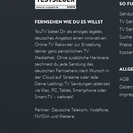
SO FU
Sendun
TV Se
FERNSEHEN WIE DU ES WILLST
TV Se
YouTV bietet Dir als einziges legales,
Suche
deutsches Angebot einen innovativen
Preise
Online TV Rekorder zur Erstellung
deiner ganz persönlichen TV
Kosten
Mediathek. Ohne zusätzliche Hardware
zeichnest du jede Sendung des
ALLG
deutschen Fernsehens nach Wunsch in
der Cloud auf. Streame oder lade
AGB
Deine Lieblings TV Sendungen jederzeit
Daten
via Mac, PC, Tablet, Smartphone oder
Impre
Smart-TV - weltweit!
Partner: Deutsche Telekom, Vodafone,
NVIDIA und Weitere.