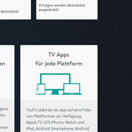
4 Folgen werden demnächst
ausgestrahlt
 demnächst
TV Apps
en
für jede Plattform
 ganz
YouTV steht dir als App auf eine Fülle
ten,
von Plattformen zur Verfügung:
Apple TV, iOS iPhone, Watch und
chnen
iPad, Android Smartphone, Android