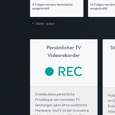
4 Folgen werden demnächst
14 Folgen werde
ausgestrahlt
ausgestrahlt
Mehr laden
Persönlicher TV
S
Videorekorder
Erstelle deine persönliche
Nutz
Privatkopie von normalen TV
im Z
Sendungen ganz ohne zusätzliche
Ents
Hardware. YouTV ist der innovative
Vide