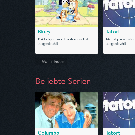
Bluey
Tatort
114 Folgen werden demnächst
14 Folgen werde
ausgestrahlt
ausgestrahlt
Mehr laden
Beliebte Serien
Columbo
Tatort