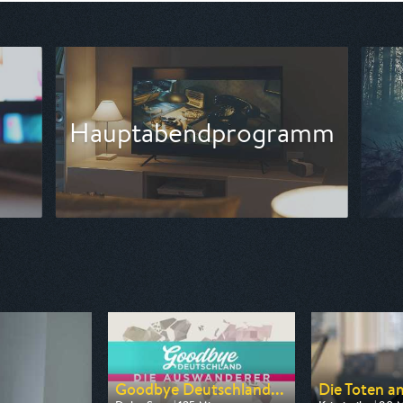
amm
Blockbuster
Goodbye Deutschland...
Die Toten am