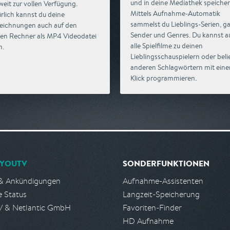
und in deine Mediathek speicher
weit zur vollen Verfügung.
Mittels Aufnahme-Automatik
rlich kannst du deine
sammelst du Lieblings-Serien, g
eichnungen auch auf den
Sender und Genres. Du kannst a
len Rechner als MP4 Videodatei
alle Spielfilme zu deinen
n.
Lieblingsschauspielern oder beli
anderen Schlagwörtern mit ein
Klick programmieren.
YOUTV
SONDERFUNKTIONEN
& Ankündigungen
Aufnahme-Assistenten
e Status
Langzeit-Speicherung
 & Netlantic GmbH
Favoriten-Finder
HD Aufnahme