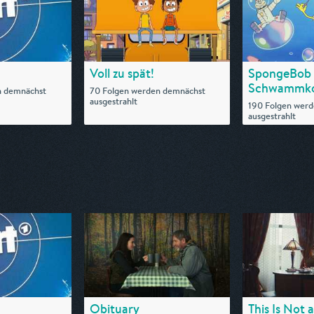
Voll zu spät!
SpongeBob
Schwammk
n demnächst
70 Folgen werden demnächst
ausgestrahlt
190 Folgen wer
ausgestrahlt
Obituary
This Is Not 