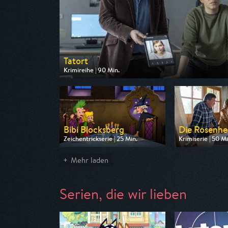
Tatort
Krimireihe | 90 Min.
Ausgestrahlt von ARD
am 09.08.2026, 20:15
Bibi Blocksberg
Die Rosenh
Zeichentrickserie | 25 Min.
Krimiserie | 50 Mi
Ausgestrahlt von ZDF
Ausgestrahlt von
am 08.08.2026, 07:30
am 08.08.2026, 
Mehr laden
Serien, die wir lieben