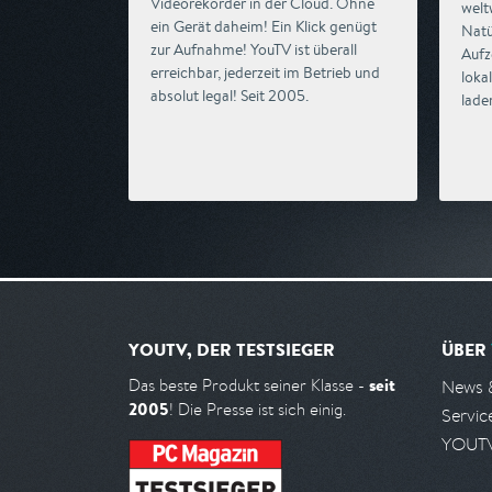
Videorekorder in der Cloud. Ohne
welt
ein Gerät daheim! Ein Klick genügt
Natü
zur Aufnahme! YouTV ist überall
Aufz
erreichbar, jederzeit im Betrieb und
loka
absolut legal! Seit 2005.
lade
YOUTV, DER TESTSIEGER
ÜBER
seit
Das beste Produkt seiner Klasse -
News 
2005
! Die Presse ist sich einig.
Servic
YOUTV