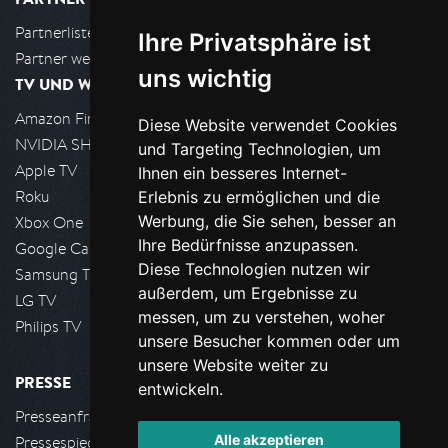
Partnerliste
Ihre Privatsphäre ist
Partner werden
uns wichtig
TV UND WOHNZIMMER
Amazon FireTV
Diese Website verwendet Cookies
NVIDIA SHIELD, Google TV
und Targeting Technologien, um
Apple TV
Ihnen ein besseres Internet-
Roku
Erlebnis zu ermöglichen und die
Werbung, die Sie sehen, besser an
Xbox One
Ihre Bedürfnisse anzupassen.
Google Cast
Diese Technologien nutzen wir
Samsung TV
außerdem, um Ergebnisse zu
LG TV
messen, um zu verstehen, woher
Philips TV
unsere Besucher kommen oder um
unsere Website weiter zu
PRESSE
entwickeln.
Presseanfrage stellen
Alle akzeptieren
Pressespiegel