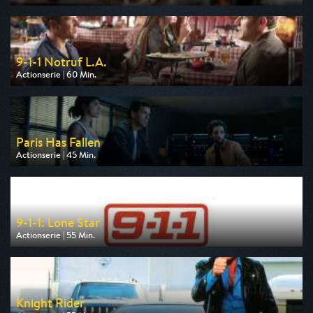
Ausgestrahlt von RTLup
am 09.08.2026, 20:15
9-1-1 Notruf L.A.
Actionserie | 60 Min.
Ausgestrahlt von Kabel 1
am 08.08.2026, 20:15
Paris Has Fallen
Actionserie | 45 Min.
Ausgestrahlt von ZDF
am 12.08.2026, 02:45
9-1-1: Lone Star
Actionserie | 55 Min.
Ausgestrahlt von Kabel 1
am 08.08.2026, 22:15
Knight Rider