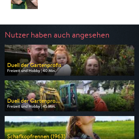
Nutzer haben auch angesehen
Duell der Gartenprofis
Freizeit und Hobby | 40 Min.
Ausgestrahlt von ZDF
am 09.08.2026, 14:45
Duell der Gartenpro...
Freizeit und Hobby | 45 Min.
Ausgestrahlt von ZDF neo
am 10.08.2026, 09:40
Schafkopfrennen (1963)