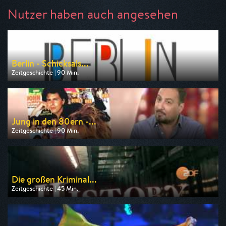
Nutzer haben auch angesehen
Berlin - Schicksals...
Zeitgeschichte | 90 Min.
Ausgestrahlt von rbb
am 11.08.2026, 20:15
Jung in den 80ern -...
Zeitgeschichte | 90 Min.
Ausgestrahlt von WDR
am 08.08.2026, 23:15
Die großen Kriminal...
Zeitgeschichte | 45 Min.
Ausgestrahlt von ZDF info
am 10.08.2026, 18:45