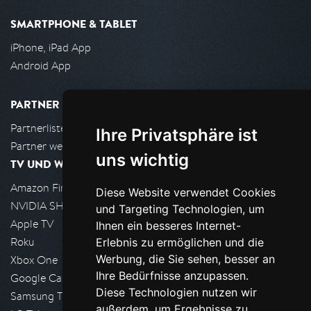
SMARTPHONE & TABLET
iPhone, iPad App
Android App
PARTNER
Partnerliste
Ihre Privatsphäre ist
Partner werden
uns wichtig
TV UND WOHNZIMMER
Amazon FireTV
Diese Website verwendet Cookies
NVIDIA SHIELD, Google TV
und Targeting Technologien, um
Apple TV
Ihnen ein besseres Internet-
Roku
Erlebnis zu ermöglichen und die
Werbung, die Sie sehen, besser an
Xbox One
Ihre Bedürfnisse anzupassen.
Google Cast
Diese Technologien nutzen wir
Samsung TV
außerdem, um Ergebnisse zu