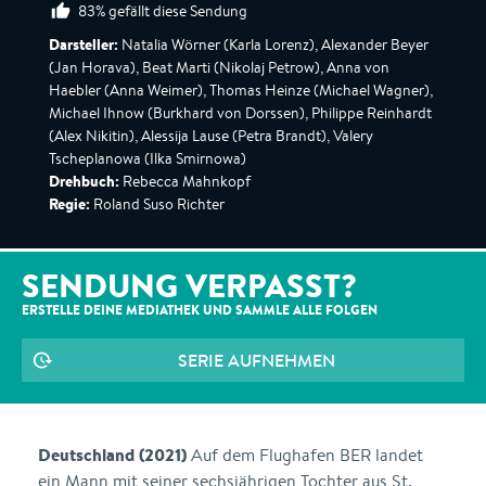
83% gefällt diese Sendung
Darsteller:
Natalia Wörner (Karla Lorenz), Alexander Beyer
(Jan Horava), Beat Marti (Nikolaj Petrow), Anna von
Haebler (Anna Weimer), Thomas Heinze (Michael Wagner),
Michael Ihnow (Burkhard von Dorssen), Philippe Reinhardt
(Alex Nikitin), Alessija Lause (Petra Brandt), Valery
Tscheplanowa (Ilka Smirnowa)
Drehbuch:
Rebecca Mahnkopf
Regie:
Roland Suso Richter
SENDUNG VERPASST?
ERSTELLE DEINE MEDIATHEK UND SAMMLE ALLE
FOLGEN
SERIE AUFNEHMEN
Deutschland (2021)
Auf dem Flughafen BER landet
ein Mann mit seiner sechsjährigen Tochter aus St.