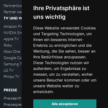
Partnerliste
Ihre Privatsphäre ist
Partner werden
uns wichtig
TV UND WOHNZIMMER
Amazon FireTV
Diese Website verwendet Cookies
NVIDIA SHIELD, Google TV
und Targeting Technologien, um
Apple TV
Ihnen ein besseres Internet-
Roku
Erlebnis zu ermöglichen und die
Werbung, die Sie sehen, besser an
Xbox One
Ihre Bedürfnisse anzupassen.
Google Cast
Diese Technologien nutzen wir
Samsung TV
außerdem, um Ergebnisse zu
LG TV
messen, um zu verstehen, woher
Philips TV
unsere Besucher kommen oder um
unsere Website weiter zu
PRESSE
entwickeln.
Presseanfrage stellen
Alle akzeptieren
Pressespiegel