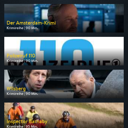
am 09.08.2026, 20:15
Der Amsterdam-Krimi
Krimireihe | 90 Min.
Ausgestrahlt von ARD
am 13.08.2026, 20:15
Polizeiruf 110
Krimireihe | 90 Min.
Ausgestrahlt von MDR
am 10.08.2026, 20:15
Wilsberg
Krimireihe | 90 Min.
Ausgestrahlt von ZDF neo
am 12.08.2026, 20:15
Inspector Barnaby
Krimireihe | 95 Min.