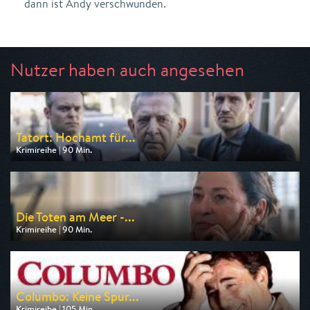
dann ist Andy verschwunden.
Nutzer haben auch angesehen
Tatort: Hochamt für...
Krimireihe | 90 Min.
Ausgestrahlt von BR
am 08.08.2026, 20:15
Die Toten am Meer -...
Krimireihe | 90 Min.
Ausgestrahlt von ARD
am 08.08.2026, 20:15
Columbo: Keine Spur...
Krimireihe | 105 Min.