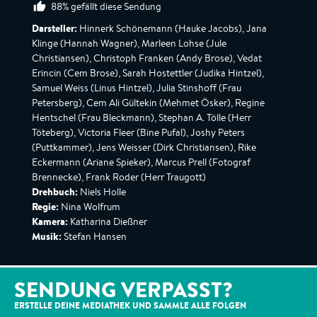
88% gefällt diese Sendung
Darsteller:
Hinnerk Schönemann (Hauke Jacobs), Jana
Klinge (Hannah Wagner), Marleen Lohse (Jule
Christiansen), Christoph Franken (Andy Brose), Vedat
Erincin (Cem Brose), Sarah Hostettler (Judika Hintzel),
Samuel Weiss (Linus Hintzel), Julia Stinshoff (Frau
Petersberg), Cem Ali Gültekin (Mehmet Ösker), Regine
Hentschel (Frau Bleckmann), Stephan A. Tölle (Herr
Töteberg), Victoria Fleer (Bine Pufal), Joshy Peters
(Puttkammer), Jens Weisser (Dirk Christiansen), Rike
Eckermann (Ariane Spieker), Marcus Prell (Fotograf
Brennecke), Frank Roder (Herr Traugott)
Drehbuch:
Niels Holle
Regie:
Nina Wolfrum
Kamera:
Katharina Dießner
Musik:
Stefan Hansen
SENDUNG VERPASST?
ERSTELLE DEINE MEDIATHEK UND SAMMLE ALLE
FOLGEN