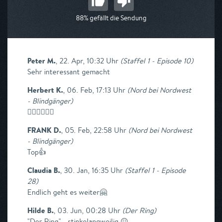
88% gefällt die Sendung
Peter M.
,
22. Apr, 10:32 Uhr
(
Staffel 1 - Episode 10
)
Sehr interessant gemacht
Herbert K.
,
06. Feb, 17:13 Uhr
(
Nord bei Nordwest
- Blindgänger
)
👎🏼👎🏼👎🏼
FRANK D.
,
05. Feb, 22:58 Uhr
(
Nord bei Nordwest
- Blindgänger
)
Top👍
Claudia B.
,
30. Jan, 16:35 Uhr
(
Staffel 1 - Episode
28
)
Endlich geht es weiter🤗
Hilde B.
,
03. Jun, 00:28 Uhr
(
Der Ring
)
"Der Ring" - stinkelangweilig 😖