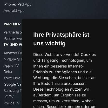
iPhone, iPad App
Android App
PARTNER
Partnerliste
Ihre Privatsphäre ist
Partner werden
uns wichtig
TV UND WOHNZIMMER
Amazon FireTV
Diese Website verwendet Cookies
NVIDIA SHIELD, Google TV
und Targeting Technologien, um
Apple TV
Ihnen ein besseres Internet-
Roku
Erlebnis zu ermöglichen und die
Werbung, die Sie sehen, besser an
Xbox One
Ihre Bedürfnisse anzupassen.
Google Cast
Diese Technologien nutzen wir
Samsung TV
außerdem, um Ergebnisse zu
LG TV
messen, um zu verstehen, woher
Philips TV
unsere Besucher kommen oder um