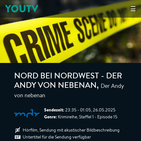
YOUTV
☰
NORD BEI NORDWEST - DER
Der Andy
ANDY VON NEBENAN
,
von nebenan
Sendezeit:
23:35 - 01:05, 26.05.2025
Genre:
Krimireihe, Staffel 1 - Episode 15
Hörfilm, Sendung mit akustischer Bildbeschreibung
Untertitel für die Sendung verfügbar