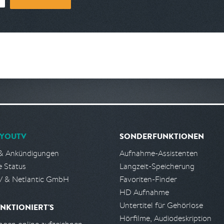
YOUTV
SONDERFUNKTIONEN
& Ankündigungen
Aufnahme-Assistenten
e Status
Langzeit-Speicherung
 & Netlantic GmbH
Favoriten-Finder
HD Aufnahme
Untertitel für Gehörlose
NKTIONIERT'S
Hörfilme, Audiodeskription