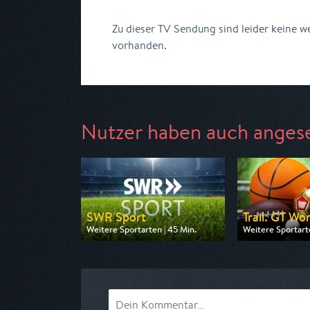
Zu dieser TV Sendung sind leider keine 
vorhanden.
Nutzer haben auch anges
SWR Sport
Trail: GT Wor
Weitere Sportarten | 45 Min.
Weitere Sportarte
Ausgestrahlt von SWR
Ausgestrahlt von
am 09.08.2026, 21:45
am 08.08.2026, 