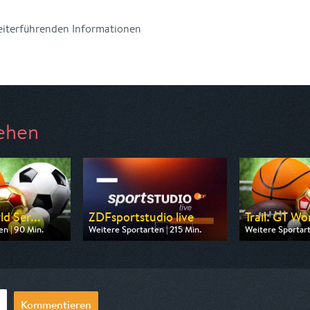
weiterführenden Informationen
ehen
ld Ser...
ZDFsportstudio live
Trail: GT Wor
n | 90 Min.
Weitere Sportarten | 215 Min.
Weitere Sportart
 Eurosport
Ausgestrahlt von ZDF
Ausgestrahlt von
18:30
am 11.08.2026, 19:25
am 07.08.2026,
Kommentieren