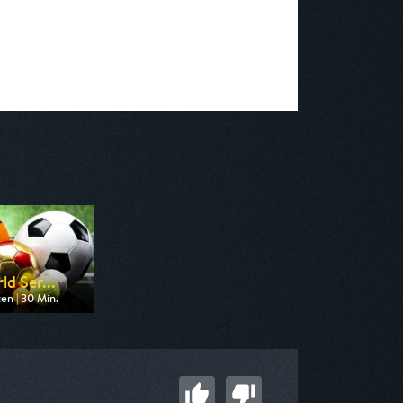
ld Ser...
en | 30 Min.
 Eurosport
 08:30