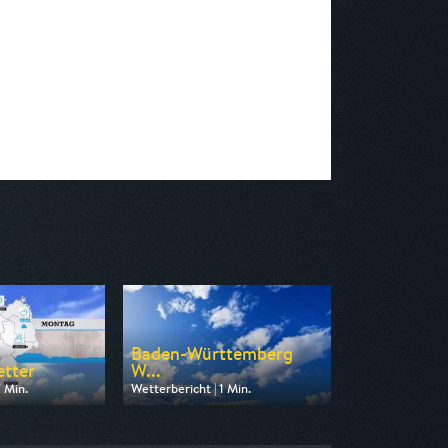
Baden-Württemberg
tter
W...
7 Min.
Wetterbericht | 1 Min.
n RTLZWEI
Ausgestrahlt von SWR
16:04
am 10.08.2026, 16:04