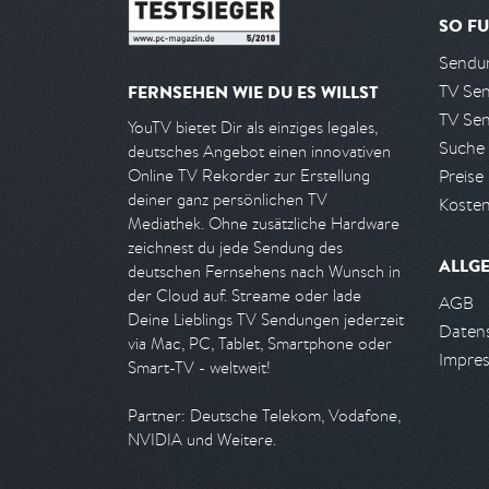
SO FU
Sendun
TV Se
FERNSEHEN WIE DU ES WILLST
TV Se
YouTV bietet Dir als einziges legales,
Suche
deutsches Angebot einen innovativen
Preise
Online TV Rekorder zur Erstellung
deiner ganz persönlichen TV
Kosten
Mediathek. Ohne zusätzliche Hardware
zeichnest du jede Sendung des
ALLG
deutschen Fernsehens nach Wunsch in
der Cloud auf. Streame oder lade
AGB
Deine Lieblings TV Sendungen jederzeit
Daten
via Mac, PC, Tablet, Smartphone oder
Impre
Smart-TV - weltweit!
Partner: Deutsche Telekom, Vodafone,
NVIDIA und Weitere.