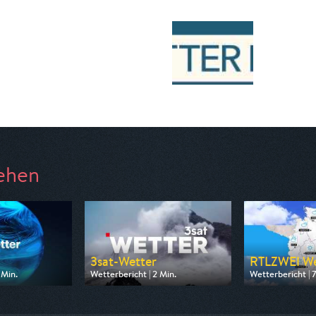
ehen
3sat-Wetter
RTLZWEI We
 Min.
Wetterbericht | 2 Min.
Wetterbericht | 
 ZDF
Ausgestrahlt von 3sat
Ausgestrahlt vo
19:20
am 09.08.2026, 19:08
am 10.08.2026, 