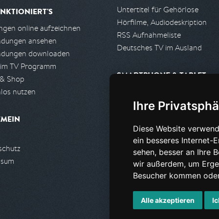
Untertitel für Gehörlose
NKTIONIERT'S
Hörfilme, Audiodeskription
gen online aufzeichnen
RSS Aufnahmeliste
ndungen ansehen
Deutsches TV im Ausland
ndungen downloaden
 im TV Programm
SMARTPHONE & TABLET
 & Shop
los nutzen
iPhone, iPad App
Ihre Privatsphä
Android App
EMEIN
Diese Website verwend
PARTNER
ein besseres Internet-
schutz
Partnerliste
sehen, besser an Ihre 
ssum
Partner werden
wir außerdem, um Erge
Besucher kommen oder 
Alle akzeptieren
Ic