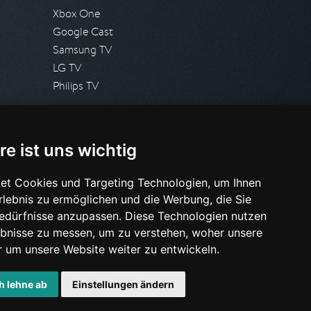
Xbox One
Google Cast
Samsung TV
LG TV
Philips TV
PRESSE
re ist uns wichtig
Presseanfrage stellen
Pressespiegel
et Cookies und Targeting Technologien, um Ihnen
Erlebnis zu ermöglichen und die Werbung, die Sie
HILFE & SUPPORT
Bedürfnisse anzupassen. Diese Technologien nutzen
Häufig gestellte Fragen
bnisse zu messen, um zu verstehen, woher unsere
Anfrage stellen
um unsere Website weiter zu entwickeln.
h lehne ab
Einstellungen ändern