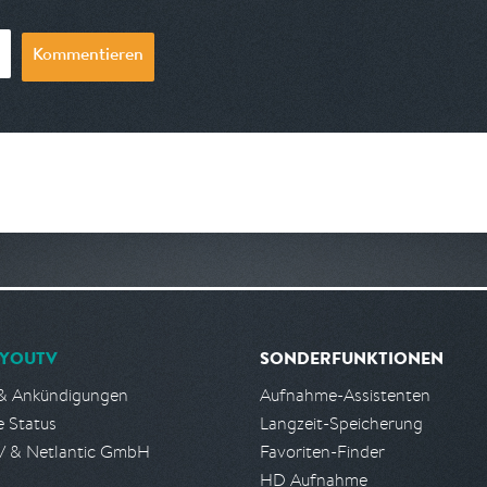
Kommentieren
YOUTV
SONDERFUNKTIONEN
& Ankündigungen
Aufnahme-Assistenten
e Status
Langzeit-Speicherung
 & Netlantic GmbH
Favoriten-Finder
HD Aufnahme