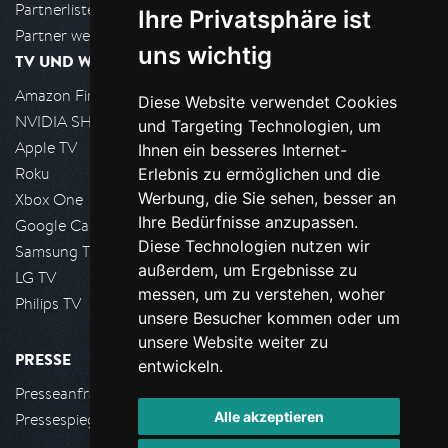
Partnerliste
Ihre Privatsphäre ist
Partner werden
uns wichtig
TV UND WOHNZIMMER
Amazon FireTV
Diese Website verwendet Cookies
NVIDIA SHIELD, Google TV
und Targeting Technologien, um
Apple TV
Ihnen ein besseres Internet-
Roku
Erlebnis zu ermöglichen und die
Werbung, die Sie sehen, besser an
Xbox One
Ihre Bedürfnisse anzupassen.
Google Cast
Diese Technologien nutzen wir
Samsung TV
außerdem, um Ergebnisse zu
LG TV
messen, um zu verstehen, woher
Philips TV
unsere Besucher kommen oder um
unsere Website weiter zu
PRESSE
entwickeln.
Presseanfrage stellen
Alle akzeptieren
Pressespiegel