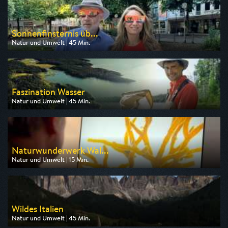
am 11.08.2026, 19:45
Sonnenfinsternis üb...
Natur und Umwelt | 45 Min.
Ausgestrahlt von 3sat
am 12.08.2026, 20:15
Faszination Wasser
Natur und Umwelt | 45 Min.
Ausgestrahlt von ZDF info
am 09.08.2026, 21:40
Naturwunderwerk Wal...
Natur und Umwelt | 15 Min.
Ausgestrahlt von 3sat
am 09.08.2026, 12:45
Wildes Italien
Natur und Umwelt | 45 Min.
Ausgestrahlt von WDR