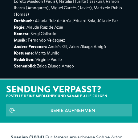
Loreto Mauleón (Paula), Natalia Huarte (Izaskun), Ramón
Ibarra (Aranguren), Miguel Garcés (Javier), Martxelo Rubio
(Tomás)
Drehbuch:
Alauda Ruiz de Azúa, Eduard Sola, Júlia de Paz
Regie:
Alauda Ruiz de Azúa
Kamera:
Sergi Gallardo
Musik:
Fernando Velázquez
Andere Personen:
Andrés Gil, Zaloa Ziluaga Amigó
Kostueme:
Marta Murillo
Redaktion:
Virginie Padilla
Szenenbild:
Zaloa Ziluaga Amigó
SENDUNG VERPASST?
ERSTELLE DEINE MEDIATHEK UND SAMMLE ALLE
FOLGEN
SERIE AUFNEHMEN
Spanien (2024)
Für Mirens erwachsene Söhne Aitor