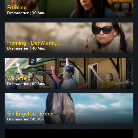
Frühling
Dramaserien | 90 Min.
Ausgestrahlt von ZDF
am 09.08.2026, 20:15
Fleming - Der Mann,...
Dramaserien | 40 Min.
Ausgestrahlt von One
am 11.08.2026, 20:15
Wakefield
Dramaserien | 60 Min.
Ausgestrahlt von arte
am 10.08.2026, 22:40
Ein Engel auf Erden
Dramaserien | 45 Min.
Ausgestrahlt von Bibel TV
am 10.08.2026, 20:15