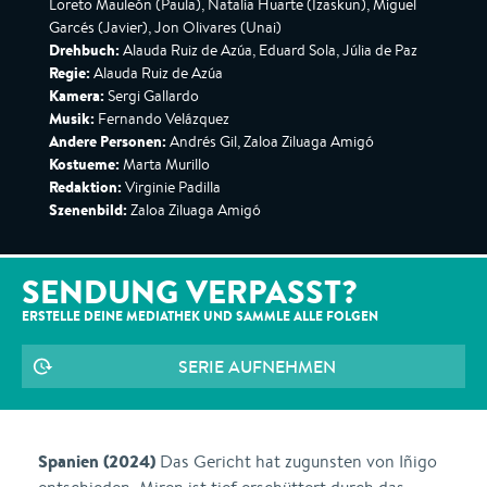
Loreto Mauleón (Paula), Natalia Huarte (Izaskun), Miguel
Garcés (Javier), Jon Olivares (Unai)
Drehbuch:
Alauda Ruiz de Azúa, Eduard Sola, Júlia de Paz
Regie:
Alauda Ruiz de Azúa
Kamera:
Sergi Gallardo
Musik:
Fernando Velázquez
Andere Personen:
Andrés Gil, Zaloa Ziluaga Amigó
Kostueme:
Marta Murillo
Redaktion:
Virginie Padilla
Szenenbild:
Zaloa Ziluaga Amigó
SENDUNG VERPASST?
ERSTELLE DEINE MEDIATHEK UND SAMMLE ALLE
FOLGEN
SERIE AUFNEHMEN
Spanien (2024)
Das Gericht hat zugunsten von Iñigo