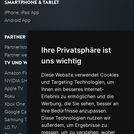
SMARTPHONE & TABLET
iPhone, iPad App
Android App
PARTNER
Partnerliste
Ihre Privatsphäre ist
Partner werden
uns wichtig
TV UND WOHNZIMMER
Amazon FireTV
Diese Website verwendet Cookies
NVIDIA SHIELD, Google TV
und Targeting Technologien, um
Apple TV
Ihnen ein besseres Internet-
Roku
Erlebnis zu ermöglichen und die
Werbung, die Sie sehen, besser an
Xbox One
Ihre Bedürfnisse anzupassen.
Google Cast
Diese Technologien nutzen wir
Samsung TV
außerdem, um Ergebnisse zu
LG TV
messen, um zu verstehen, woher