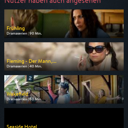
Nutzer haben auch angesehen
Frühling
Dramaserien | 90 Min.
Ausgestrahlt von ZDF
am 09.08.2026, 20:15
Fleming - Der Mann,...
Dramaserien | 40 Min.
Ausgestrahlt von One
am 11.08.2026, 20:15
Wakefield
Dramaserien | 60 Min.
Ausgestrahlt von arte
am 10.08.2026, 22:40
Seaside Hotel