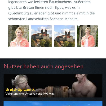
legendären wie leckeren Baumkuchens. Außerdem
gibt Uta Bresan Ihnen noch Tipps, was es in
Quedlinburg zu erleben gibt und nimmt sie mit in die
schönsten Landschaften Sachsen-Anhalts.
Nutzer haben auch angesehen
Brettl-Spitzen X
Volkstümliche Unterhaltung | 90 Min.
Ausgestrahlt von BR
am 09.08.2026, 20:15