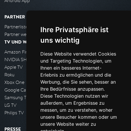
Android App
PARTNER
Partnerliste
Ihre Privatsphäre ist
Partner werden
uns wichtig
TV UND WOHNZIMMER
Amazon FireTV
Diese Website verwendet Cookies
NVIDIA SHIELD, Google TV
und Targeting Technologien, um
Apple TV
Ihnen ein besseres Internet-
Roku
Erlebnis zu ermöglichen und die
Werbung, die Sie sehen, besser an
Xbox One
Ihre Bedürfnisse anzupassen.
Google Cast
Diese Technologien nutzen wir
Samsung TV
außerdem, um Ergebnisse zu
LG TV
messen, um zu verstehen, woher
Philips TV
unsere Besucher kommen oder um
unsere Website weiter zu
PRESSE