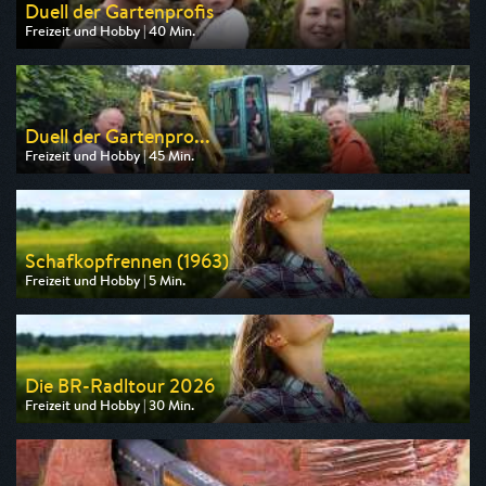
Duell der Gartenprofis
Freizeit und Hobby | 40 Min.
Ausgestrahlt von ZDF
am 09.08.2026, 14:45
Duell der Gartenpro...
Freizeit und Hobby | 45 Min.
Ausgestrahlt von ZDF neo
am 10.08.2026, 09:40
Schafkopfrennen (1963)
Freizeit und Hobby | 5 Min.
Ausgestrahlt von ARD alpha
am 11.08.2026, 12:55
Die BR-Radltour 2026
Freizeit und Hobby | 30 Min.
Ausgestrahlt von BR
am 23.08.2026, 16:15