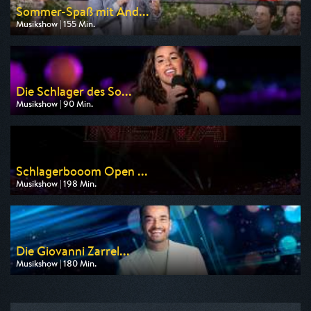
Sommer-Spaß mit And...
Musikshow | 155 Min.
Ausgestrahlt von SR Fernsehen
am 08.08.2026, 20:15
Die Schlager des So...
Musikshow | 90 Min.
Ausgestrahlt von MDR
am 14.08.2026, 20:15
Schlagerbooom Open ...
Musikshow | 198 Min.
Ausgestrahlt von MDR
am 22.08.2026, 20:15
Die Giovanni Zarrel...
Musikshow | 180 Min.
Ausgestrahlt von ZDF
am 29.08.2026, 20:15