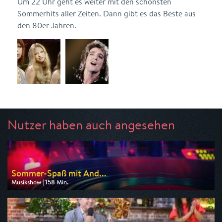
Um 22 Uhr geht es weiter mit den schönsten
Sommerhits aller Zeiten. Dann gibt es das Beste aus
den 80er Jahren.
Nutzer haben auch angesehen
Sommer-Spaß mit And...
Musikshow | 158 Min.
Ausgestrahlt von MDR
am 08.08.2026, 20:15