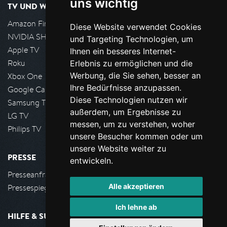
uns wichtig
TV UND WOHNZIMMER
Amazon FireTV
Diese Website verwendet Cookies
NVIDIA SHIELD, Google TV
und Targeting Technologien, um
Apple TV
Ihnen ein besseres Internet-
Roku
Erlebnis zu ermöglichen und die
Werbung, die Sie sehen, besser an
Xbox One
Ihre Bedürfnisse anzupassen.
Google Cast
Diese Technologien nutzen wir
Samsung TV
außerdem, um Ergebnisse zu
LG TV
messen, um zu verstehen, woher
Philips TV
unsere Besucher kommen oder um
unsere Website weiter zu
PRESSE
entwickeln.
Presseanfrage stellen
Alle akzeptieren
Pressespiegel
Ich lehne ab
HILFE & SUPPORT