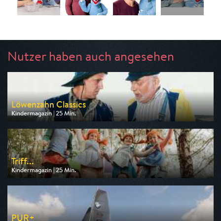
Nutzer haben auch angesehen
Löwenzahn Classics
Kindermagazin | 25 Min.
Ausgestrahlt von ZDF neo
am 10.08.2026, 07:25
Triff...
Kindermagazin | 25 Min.
Ausgestrahlt von KiKA
am 10.08.2026, 13:15
PUR+