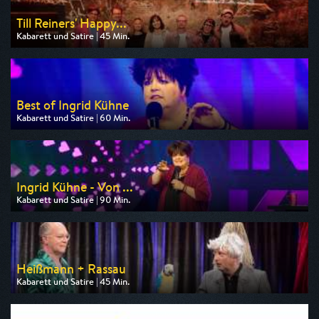
Till Reiners' Happy...
Kabarett und Satire | 45 Min.
Ausgestrahlt von 3sat
am 09.08.2026, 20:15
Best of Ingrid Kühne
Kabarett und Satire | 60 Min.
Ausgestrahlt von WDR
am 10.08.2026, 22:15
Ingrid Kühne - Von ...
Kabarett und Satire | 90 Min.
Ausgestrahlt von WDR
am 10.08.2026, 23:15
Heißmann + Rassau
Kabarett und Satire | 45 Min.
Ausgestrahlt von BR
am 10.08.2026, 00:05