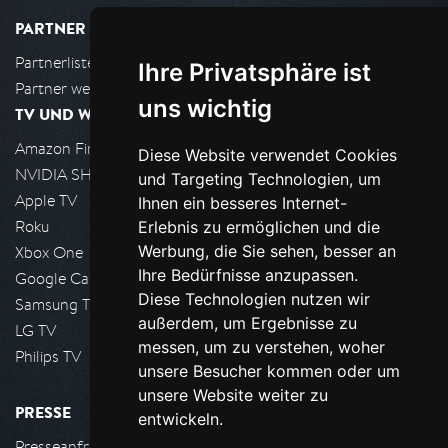
PARTNER
Partnerliste
Ihre Privatsphäre ist
Partner werden
uns wichtig
TV UND WOHNZIMMER
Amazon FireTV
Diese Website verwendet Cookies
NVIDIA SHIELD, Google TV
und Targeting Technologien, um
Apple TV
Ihnen ein besseres Internet-
Roku
Erlebnis zu ermöglichen und die
Werbung, die Sie sehen, besser an
Xbox One
Ihre Bedürfnisse anzupassen.
Google Cast
Diese Technologien nutzen wir
Samsung TV
außerdem, um Ergebnisse zu
LG TV
messen, um zu verstehen, woher
Philips TV
unsere Besucher kommen oder um
unsere Website weiter zu
PRESSE
entwickeln.
Presseanfrage stellen