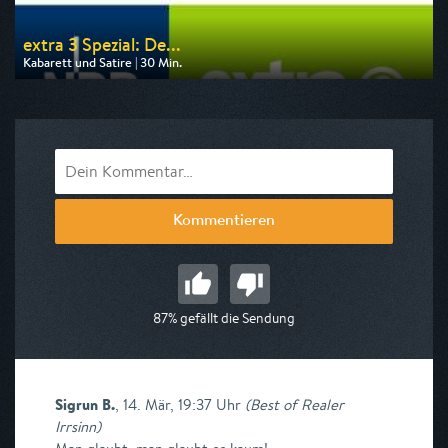
extra 3 Spezial: De...
Kabarett und Satire | 30 Min.
Ausgestrahlt von One
am 10.08.2026, 05:35
Kommentieren
87% gefällt die Sendung
Sigrun B.
,
14. Mär, 19:37 Uhr
(
Best of Realer
Irrsinn
)