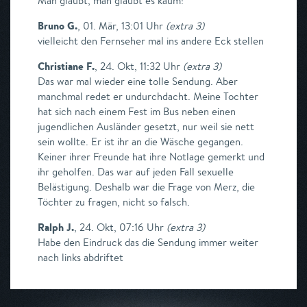
Man glaubt, man glaubt es kaum!
Bruno G.
,
01. Mär, 13:01 Uhr
(
extra 3
)
vielleicht den Fernseher mal ins andere Eck stellen
Christiane F.
,
24. Okt, 11:32 Uhr
(
extra 3
)
Das war mal wieder eine tolle Sendung. Aber
manchmal redet er undurchdacht. Meine Tochter
hat sich nach einem Fest im Bus neben einen
jugendlichen Ausländer gesetzt, nur weil sie nett
sein wollte. Er ist ihr an die Wäsche gegangen.
Keiner ihrer Freunde hat ihre Notlage gemerkt und
ihr geholfen. Das war auf jeden Fall sexuelle
Belästigung. Deshalb war die Frage von Merz, die
Töchter zu fragen, nicht so falsch.
Ralph J.
,
24. Okt, 07:16 Uhr
(
extra 3
)
Habe den Eindruck das die Sendung immer weiter
nach links abdriftet