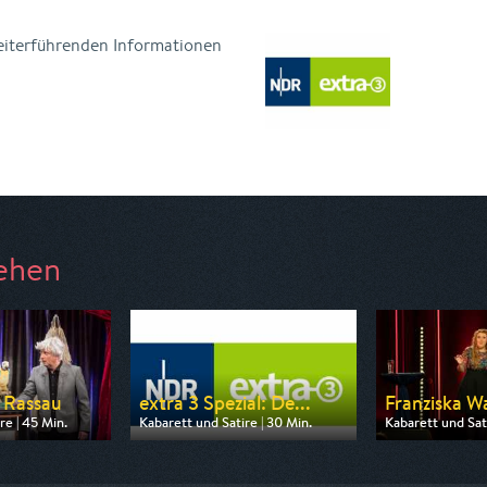
weiterführenden Informationen
ehen
 Rassau
extra 3 Spezial: De...
Franziska W
re | 45 Min.
Kabarett und Satire | 30 Min.
Kabarett und Sati
 BR
Ausgestrahlt von One
Ausgestrahlt von
22:05
am 07.08.2026, 05:50
am 08.08.2026,