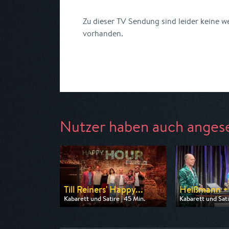
Zu dieser TV Sendung sind leider keine 
vorhanden.
Nutzer haben auch anges
Till Reiners' Happy...
Heißmann +
Kabarett und Satire | 45 Min.
Kabarett und Sati
Ausgestrahlt von 3sat
Ausgestrahlt von
am 09.08.2026, 20:15
am 07.08.2026, 