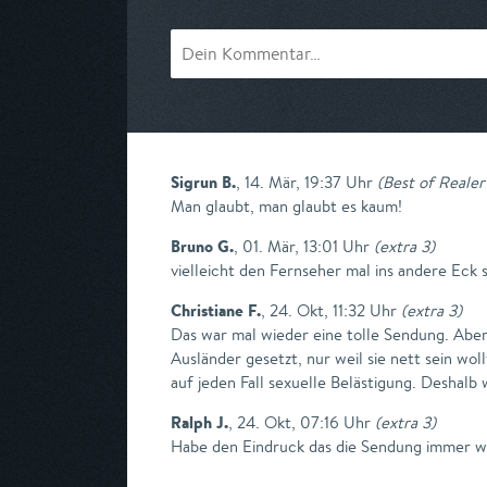
Sigrun B.
,
14. Mär, 19:37 Uhr
(
Best of Realer 
Man glaubt, man glaubt es kaum!
Bruno G.
,
01. Mär, 13:01 Uhr
(
extra 3
)
vielleicht den Fernseher mal ins andere Eck 
Christiane F.
,
24. Okt, 11:32 Uhr
(
extra 3
)
Das war mal wieder eine tolle Sendung. Abe
Ausländer gesetzt, nur weil sie nett sein wo
auf jeden Fall sexuelle Belästigung. Deshalb 
Ralph J.
,
24. Okt, 07:16 Uhr
(
extra 3
)
Habe den Eindruck das die Sendung immer wei