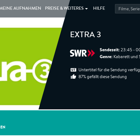
MEINE
AUFNAHMEN
PREISE &
WEITERES
HILFE
EXTRA 3
Sendezeit:
23:45 - 0
Genre:
Kabarett und S
Untertitel für die Sendung verfü
87% gefällt diese Sendung
GEN