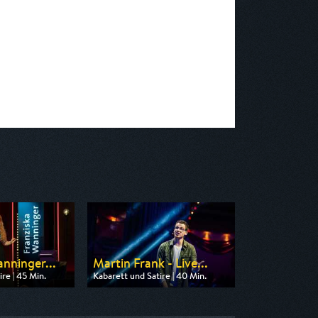
anninger...
Martin Frank - Live...
re | 45 Min.
Kabarett und Satire | 40 Min.
 3sat
Ausgestrahlt von 3sat
 04:40
am 08.08.2026, 04:00