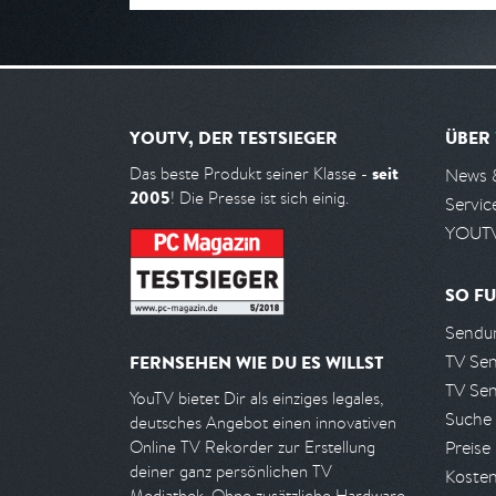
YOUTV, DER TESTSIEGER
ÜBER
seit
Das beste Produkt seiner Klasse -
News 
2005
! Die Presse ist sich einig.
Servic
YOUTV
SO FU
Sendun
TV Se
FERNSEHEN WIE DU ES WILLST
TV Se
YouTV bietet Dir als einziges legales,
Suche
deutsches Angebot einen innovativen
Preise
Online TV Rekorder zur Erstellung
deiner ganz persönlichen TV
Kosten
Mediathek. Ohne zusätzliche Hardware