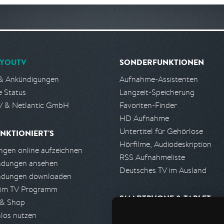
YOUTV
SONDERFUNKTIONEN
& Ankündigungen
Aufnahme-Assistenten
e Status
Langzeit-Speicherung
 & Netlantic GmbH
Favoriten-Finder
HD Aufnahme
Untertitel für Gehörlose
NKTIONIERT'S
Hörfilme, Audiodeskription
gen online aufzeichnen
RSS Aufnahmeliste
ndungen ansehen
Deutsches TV im Ausland
ndungen downloaden
 im TV Programm
SMARTPHONE & TABLET
 & Shop
los nutzen
iPhone, iPad App