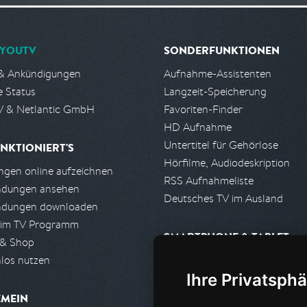
YOUTV
SONDERFUNKTIONEN
& Ankündigungen
Aufnahme-Assistenten
e Status
Langzeit-Speicherung
 & Netlantic GmbH
Favoriten-Finder
HD Aufnahme
Untertitel für Gehörlose
NKTIONIERT'S
Hörfilme, Audiodeskription
gen online aufzeichnen
RSS Aufnahmeliste
ndungen ansehen
Deutsches TV im Ausland
ndungen downloaden
 im TV Programm
SMARTPHONE & TABLET
 & Shop
los nutzen
iPhone, iPad App
Ihre Privatsphä
Android App
EMEIN