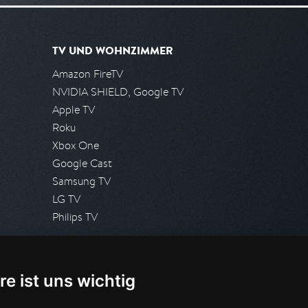
TV UND WOHNZIMMER
Amazon FireTV
NVIDIA SHIELD, Google TV
Apple TV
Roku
Xbox One
Google Cast
Samsung TV
LG TV
Philips TV
PRESSE
re ist uns wichtig
Presseanfrage stellen
Pressespiegel