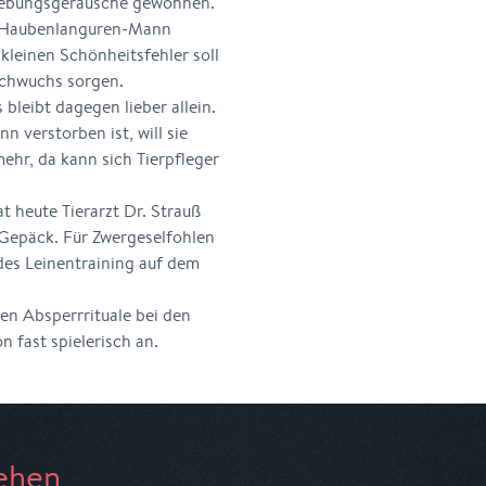
mgebungsgeräusche gewöhnen.
o Haubenlanguren-Mann
leinen Schönheitsfehler soll
achwuchs sorgen.
leibt dagegen lieber allein.
verstorben ist, will sie
ehr, da kann sich Tierpfleger
 heute Tierarzt Dr. Strauß
Gepäck. Für Zwergeselfohlen
es Leinentraining auf dem
en Absperrrituale bei den
 fast spielerisch an.
ehen