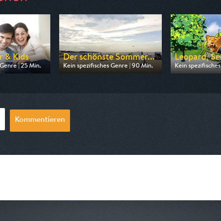
r & Kids
Der schönste Sommer...
Leopard, Se
 Genre | 25 Min.
Kein spezifisches Genre | 90 Min.
Kein spezifisches
n ARD
Ausgestrahlt von MDR
Ausgestrahlt v
06:20
am 09.08.2026, 20:15
am 07.08.2026, 
Kommentieren