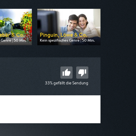
ebär & Co.
Pinguin, Löwe & Co.
 Genre | 50 Min.
Kein spezifisches Genre | 50 Min.
on NDR
Ausgestrahlt von WDR
17:10
am 07.08.2026, 13:00
33% gefällt die Sendung