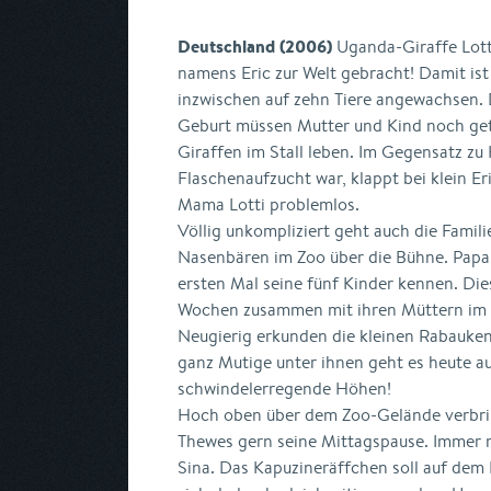
Deutschland (2006)
Uganda-Giraffe Lott
namens Eric zur Welt gebracht! Damit ist
inzwischen auf zehn Tiere angewachsen.
Geburt müssen Mutter und Kind noch ge
Giraffen im Stall leben. Im Gegensatz zu 
Flaschenaufzucht war, klappt bei klein Er
Mama Lotti problemlos.
Völlig unkompliziert geht auch die Fami
Nasenbären im Zoo über die Bühne. Papa 
ersten Mal seine fünf Kinder kennen. Dies
Wochen zusammen mit ihren Müttern im 
Neugierig erkunden die kleinen Rabauken
ganz Mutige unter ihnen geht es heute au
schwindelerregende Höhen!
Hoch oben über dem Zoo-Gelände verbrin
Thewes gern seine Mittagspause. Immer mi
Sina. Das Kapuzineräffchen soll auf dem