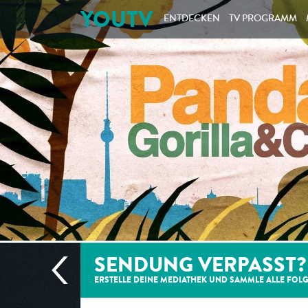
YOUTV
ENTDECKEN
TV PROGRAMM
SENDUNG VERPASST?
ERSTELLE DEINE MEDIATHEK UND SAMMLE ALLE
FOL