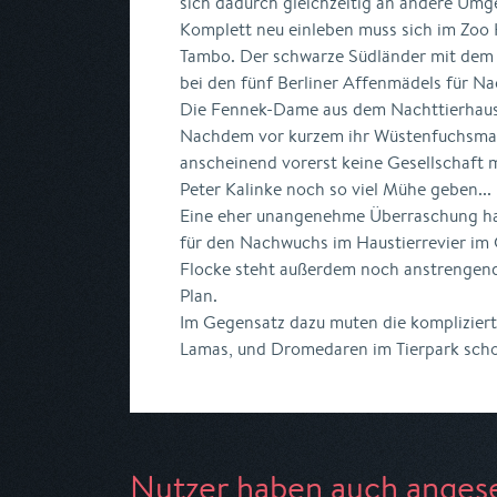
sich dadurch gleichzeitig an andere U
Komplett neu einleben muss sich im Zo
Tambo. Der schwarze Südländer mit dem k
bei den fünf Berliner Affenmädels für N
Die Fennek-Dame aus dem Nachttierhaus b
Nachdem vor kurzem ihr Wüstenfuchsmann 
anscheinend vorerst keine Gesellschaft m
Peter Kalinke noch so viel Mühe geben...
Eine eher unangenehme Überraschung hat
für den Nachwuchs im Haustierrevier im 
Flocke steht außerdem noch anstrengend
Plan.
Im Gegensatz dazu muten die kompliziert
Lamas, und Dromedaren im Tierpark schon
Nutzer haben auch anges