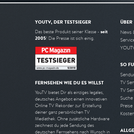
YOUTV, DER TESTSIEGER
ÜBER
seit
Das beste Produkt seiner Klasse -
News 
2005
! Die Presse ist sich einig.
Servic
YOUTV
SO FU
Sendun
TV Se
FERNSEHEN WIE DU ES WILLST
TV Se
YouTV bietet Dir als einziges legales,
Suche
deutsches Angebot einen innovativen
Preise
Online TV Rekorder zur Erstellung
deiner ganz persönlichen TV
Kosten
Mediathek. Ohne zusätzliche Hardware
zeichnest du jede Sendung des
ALLG
deutschen Fernsehens nach Wunsch in