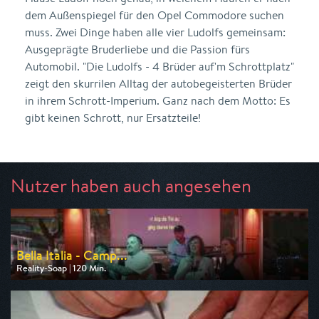
dem Außenspiegel für den Opel Commodore suchen
muss. Zwei Dinge haben alle vier Ludolfs gemeinsam:
Ausgeprägte Bruderliebe und die Passion fürs
Automobil. "Die Ludolfs - 4 Brüder auf'm Schrottplatz"
zeigt den skurrilen Alltag der autobegeisterten Brüder
in ihrem Schrott-Imperium. Ganz nach dem Motto: Es
gibt keinen Schrott, nur Ersatzteile!
Nutzer haben auch angesehen
Bella Italia - Camp...
Reality-Soap | 120 Min.
Ausgestrahlt von RTLZWEI
am 12.08.2026, 20:15