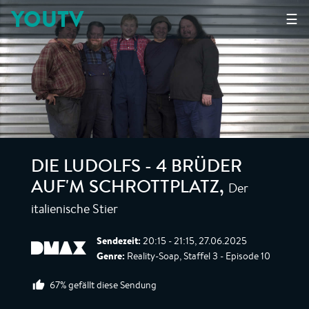
YOUTV
☰
DIE LUDOLFS - 4 BRÜDER
Der
AUF'M SCHROTTPLATZ
,
italienische Stier
Sendezeit:
20:15 - 21:15, 27.06.2025
Genre:
Reality-Soap, Staffel 3 - Episode 10
67% gefällt diese Sendung