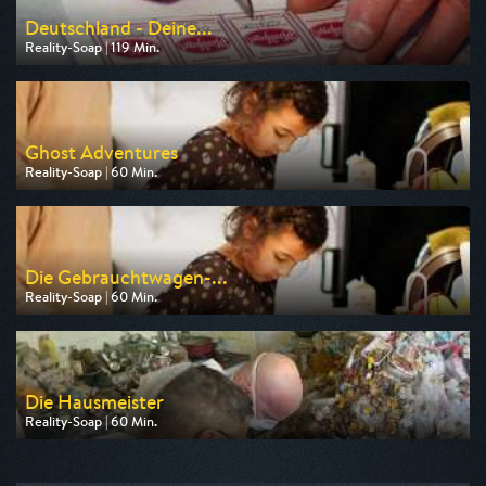
Deutschland - Deine...
Reality-Soap | 119 Min.
Ausgestrahlt von RTLZWEI
am 10.08.2026, 20:14
Ghost Adventures
Reality-Soap | 60 Min.
Ausgestrahlt von Tele 5
am 14.08.2026, 20:15
Die Gebrauchtwagen-...
Reality-Soap | 60 Min.
Ausgestrahlt von DMAX
am 10.08.2026, 20:15
Die Hausmeister
Reality-Soap | 60 Min.
Ausgestrahlt von DMAX
am 11.08.2026, 20:15