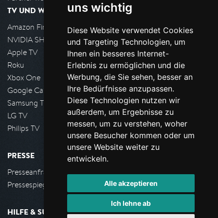
uns wichtig
TV UND WOHNZIMMER
Amazon FireTV
Diese Website verwendet Cookies
NVIDIA SHIELD, Google TV
und Targeting Technologien, um
Apple TV
Ihnen ein besseres Internet-
Roku
Erlebnis zu ermöglichen und die
Werbung, die Sie sehen, besser an
Xbox One
Ihre Bedürfnisse anzupassen.
Google Cast
Diese Technologien nutzen wir
Samsung TV
außerdem, um Ergebnisse zu
LG TV
messen, um zu verstehen, woher
Philips TV
unsere Besucher kommen oder um
unsere Website weiter zu
PRESSE
entwickeln.
Presseanfrage stellen
Alle akzeptieren
Pressespiegel
Ich lehne ab
HILFE & SUPPORT